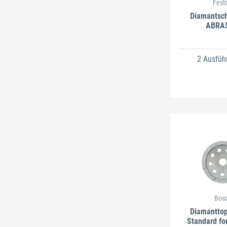
Fest
Diamantsch
ABRA
2 Ausfüh
Bos
Diamanttop
Standard fo