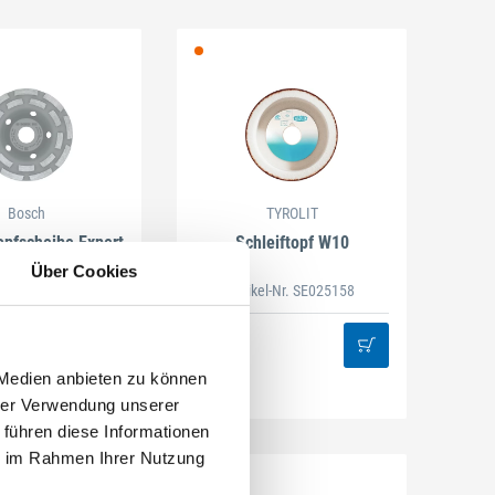
Bosch
TYROLIT
pfscheibe Expert
Schleiftopf W10
r Concrete
Über Cookies
Artikel-Nr. SE025158
usführungen
 Medien anbieten zu können
hrer Verwendung unserer
 führen diese Informationen
ie im Rahmen Ihrer Nutzung