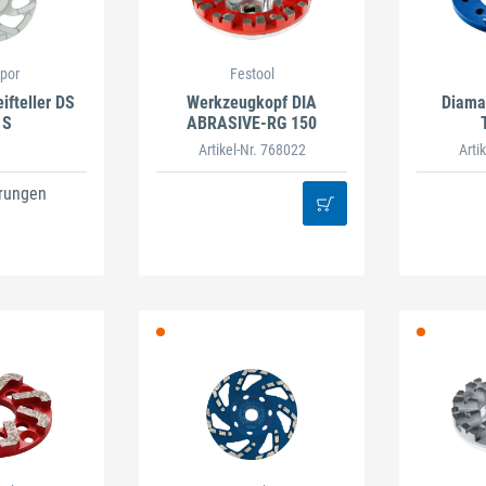
spor
Festool
ifteller DS
Werkzeugkopf DIA
Diama
 S
ABRASIVE-RG 150
Artikel-Nr. 768022
Arti
rungen