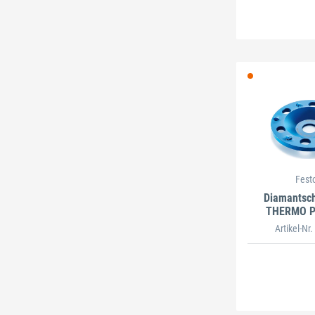
Fest
Diamantsch
THERMO 
Artikel-Nr