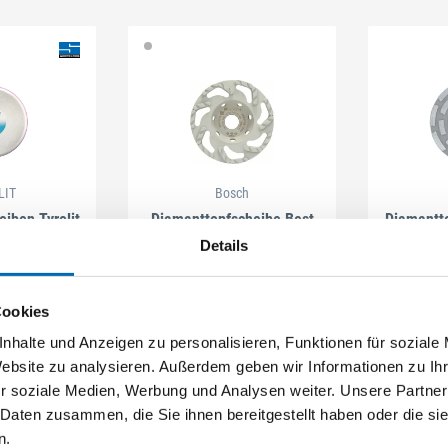
LIT
Bosch
iben Tyrolit
Diamanttopfscheibe Best
Diamantto
auf
for Concrete
fo
Details
 SE023960
Artikel-Nr. 2608201229
3 A
Cookies
nhalte und Anzeigen zu personalisieren, Funktionen für soziale
Zum Nachfolgeartikel
Website zu analysieren. Außerdem geben wir Informationen zu I
r soziale Medien, Werbung und Analysen weiter. Unsere Partner
 Daten zusammen, die Sie ihnen bereitgestellt haben oder die s
n.