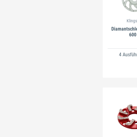
Kling
Diamantschle
600
4 Ausfüh