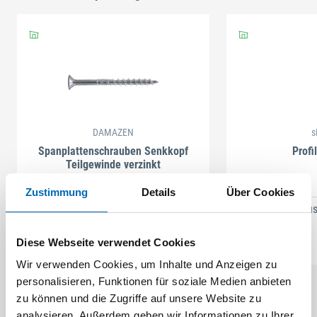
DAMAZEN
s
Spanplattenschrauben Senkkopf
Profi
Teilgewinde verzinkt
Zustimmung
Details
Über Cookies
52 Ausführungen
273 Au
Diese Webseite verwendet Cookies
Wir verwenden Cookies, um Inhalte und Anzeigen zu
personalisieren, Funktionen für soziale Medien anbieten
zu können und die Zugriffe auf unsere Website zu
analysieren. Außerdem geben wir Informationen zu Ihrer