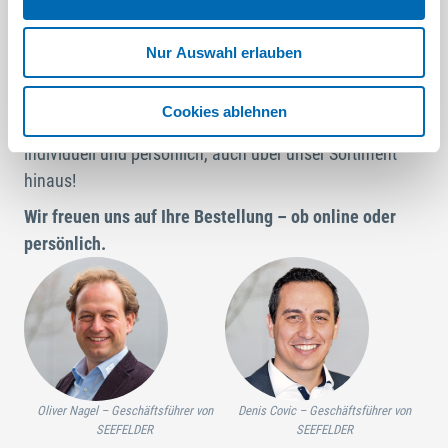
Unser
Außen- und Innendienst
ist persönlich für Sie da,
jederzeit. Vor allem, wenn Sie trotz unseres
Nur Auswahl erlauben
umfangreichen Sortiments von über 450.000 Artikeln
etwas vermissen sollten oder für ein größeres Projekt
Cookies ablehnen
spezielle Anforderungen haben: Gerne betreuen wir Sie
individuell und persönlich, auch über unser Sortiment
hinaus!
Wir freuen uns auf Ihre Bestellung – ob online oder
persönlich.
Oliver Nagel – Geschäftsführer von
Denis Covic – Geschäftsführer von
SEEFELDER
SEEFELDER