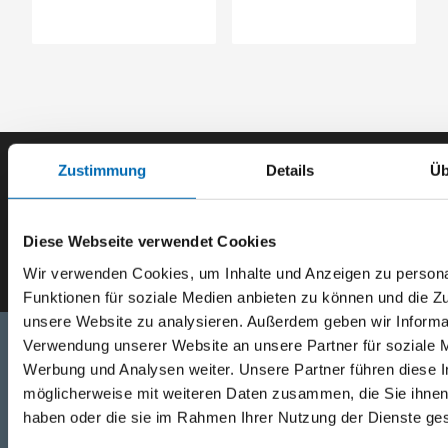
Zustimmung
Details
Üb
Der SEEFELDER Newsletter
Diese Webseite verwendet Cookies
E-Mail eingeben
Wir verwenden Cookies, um Inhalte und Anzeigen zu persona
Funktionen für soziale Medien anbieten zu können und die Zug
unsere Website zu analysieren. Außerdem geben wir Informat
Verwendung unserer Website an unsere Partner für soziale 
Werbung und Analysen weiter. Unsere Partner führen diese 
Telefon
möglicherweise mit weiteren Daten zusammen, die Sie ihnen 
haben oder die sie im Rahmen Ihrer Nutzung der Dienste g
+49 871 973 899
(Mo - Fr: 07:00 - 18:00 Uhr)