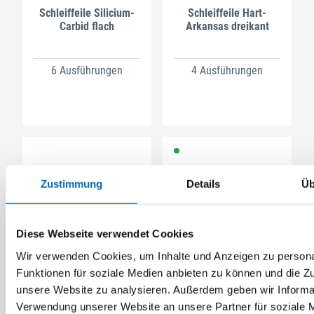
Schleiffeile Silicium-
Schleiffeile Hart-
Carbid flach
Arkansas dreikant
6 Ausführungen
4 Ausführungen
Zustimmung
Details
Üb
Diese Webseite verwendet Cookies
Müller
Müller
Wir verwenden Cookies, um Inhalte und Anzeigen zu persona
Schleiffeile Silicium-
Schleiffeile fein
Funktionen für soziale Medien anbieten zu können und die Zug
Carbid vierkant
unsere Website zu analysieren. Außerdem geben wir Informat
Artikel-Nr. 4231504300
Verwendung unserer Website an unsere Partner für soziale 