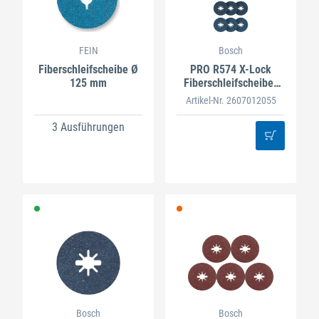
FEIN
Bosch
Fiberschleifscheibe Ø
PRO R574 X-Lock
125 mm
Fiberschleifscheibe-
Set 125 mm
Artikel-Nr. 2607012055
3 Ausführungen
Bosch
Bosch