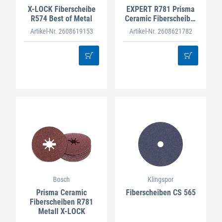
X-LOCK Fiberscheibe
EXPERT R781 Prisma
R574 Best of Metal
Ceramic Fiberscheibe,
X-LOCK 122mm
Artikel-Nr. 2608619153
Artikel-Nr. 2608621782
Bosch
Klingspor
Prisma Ceramic
Fiberscheiben CS 565
Fiberscheiben R781
Metall X-LOCK