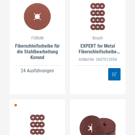
FORUM
Bosch
Fiberschleifscheibe für
EXPERT for Metal
die Stahlbearbeitung
Fiberschleifscheibe
Korund
R444 115mm X-LOCK
Artikel-Nr. 2607012054
24 Ausführungen