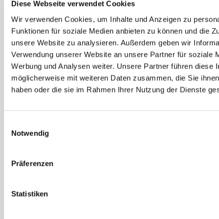
Diese Webseite verwendet Cookies
Ceramic Fiberscheibe
180 mm
Wir verwenden Cookies, um Inhalte und Anzeigen zu persona
Artikel-Nr. 2608621788
Funktionen für soziale Medien anbieten zu können und die Zug
3 Ausführungen
unsere Website zu analysieren. Außerdem geben wir Informat
Verwendung unserer Website an unsere Partner für soziale 
Werbung und Analysen weiter. Unsere Partner führen diese 
möglicherweise mit weiteren Daten zusammen, die Sie ihnen 
haben oder die sie im Rahmen Ihrer Nutzung der Dienste g
Einwilligungsauswahl
Notwendig
Präferenzen
Bosch
Bosch
EXPERT R781 Prisma
PRO R574 X-Lock
Ceramic Fiberscheibe,
Fiberschleifscheibe-
Statistiken
X-LOCK 125mm
Set 115 mm
Artikel-Nr. 2607012056
2 Ausführungen