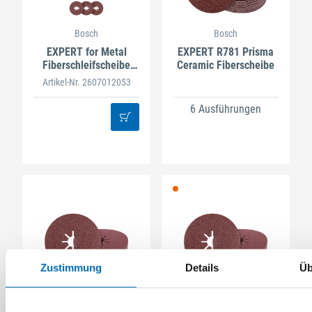
Bosch
Bosch
EXPERT for Metal
EXPERT R781 Prisma
Fiberschleifscheibe
Ceramic Fiberscheibe
R444 125mm X-LOCK
Artikel-Nr. 2607012053
6 Ausführungen
Zustimmung
Details
Üb
Bosch
Bosch
EXPERT R781 Prisma
Fiberschleifblatt