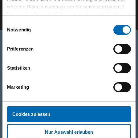
weiteren Daten zusammen, die Sie ihnen bereitgestellt
E-Mail eingeben
haben oder die sie im Rahmen Ihrer Nutzung der Dienste
gesammelt haben.
Einwilligungsauswahl
Notwendig
Präferenzen
Telefon
+49 871 973 899
(Mo - Fr: 07:00 - 18:00 Uhr)
Statistiken
WhatsApp
Marketing
+49 (0)151 172 082 54
E-Mail
Cookies zulassen
post@seefelder.net
Nur Auswahl erlauben