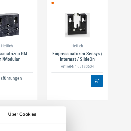
Hettich
Hettich
ssmatrizen BM
Einpressmatrizen Sensys /
ni/Modular
Intermat / SlideOn
Artikel-Nr. 09180604
usführungen
Über Cookies