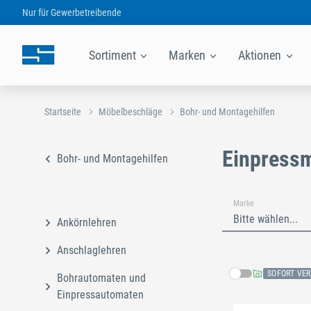
Nur für
Gewerbetreibende
Sortiment
Marken
Aktionen
Startseite
Möbelbeschläge
Bohr- und Montagehilfen
Einpressm
Bohr- und Montagehilfen
Marke
Bitte wählen...
Ankörnlehren
Anschlaglehren
SOFORT VE
Bohrautomaten und
Einpressautomaten
Schließe