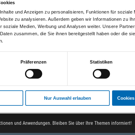
Cookies
nhalte und Anzeigen zu personalisieren, Funktionen für soziale
Website zu analysieren. Außerdem geben wir Informationen zu I
r soziale Medien, Werbung und Analysen weiter. Unsere Partner
ich
 Daten zusammen, die Sie ihnen bereitgestellt haben oder die s
izen System
n.
9
 09195165
Präferenzen
Statistiken
Nur Auswahl erlauben
Cookies
ktionen und Anwendungen. Bleiben Sie über Ihre Themen informiert!