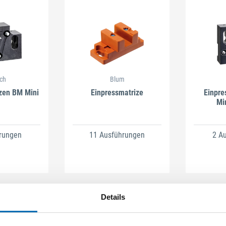
ich
Blum
zen BM Mini
Einpressmatrize
Einpre
Schließen
Mi
rungen
11 Ausführungen
2 A
Details