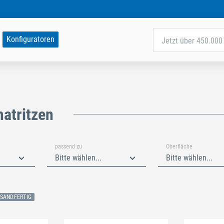
Konfiguratoren
Jetzt über 450.000 
atritzen
passend zu
Oberfläche
Bitte wählen...
Bitte wählen...
RSANDFERTIG
n
Schließe