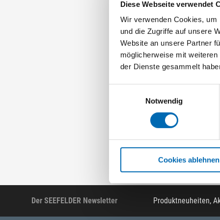
Diese Webseite verwendet 
Wir verwenden Cookies, um I
und die Zugriffe auf unsere 
Website an unsere Partner fü
Hett
möglicherweise mit weiteren
Einpressmatr
der Dienste gesammelt habe
809
Artikel-Nr.
Einwilligungsauswahl
Notwendig
Cookies ablehnen
Der SEEFELDER Newsletter
Produktneuheiten, A