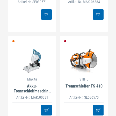
Artikel-Nr. SE030571
Artikel-Nr. MAK.06884
Makita
STIHL
Akku-
Trennschleifer TS 410
Trennschleifmaschine
2x18 V DLW140
Artikel-Nr. MAK.00331
Artikel-Nr. SE030570