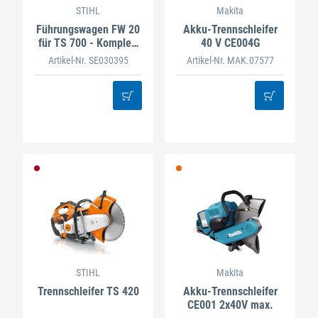
STIHL
Makita
Führungswagen FW 20
Akku-Trennschleifer
für TS 700 - Komplett
40 V CE004G
mit Anbausatz
Artikel-Nr. SE030395
Artikel-Nr. MAK.07577
STIHL
Makita
Trennschleifer TS 420
Akku-Trennschleifer
CE001 2x40V max.