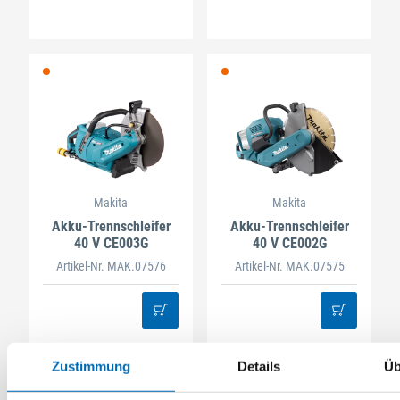
Makita
Makita
Akku-Trennschleifer
Akku-Trennschleifer
40 V CE003G
40 V CE002G
Artikel-Nr. MAK.07576
Artikel-Nr. MAK.07575
Zustimmung
Details
Üb