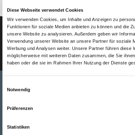
Diese Webseite verwendet Cookies
Wir verwenden Cookies, um Inhalte und Anzeigen zu persona
Funktionen für soziale Medien anbieten zu können und die Zug
Der SEEFELDER Newsletter
unsere Website zu analysieren. Außerdem geben wir Informat
Verwendung unserer Website an unsere Partner für soziale 
Werbung und Analysen weiter. Unsere Partner führen diese 
E-Mail eingeben
möglicherweise mit weiteren Daten zusammen, die Sie ihnen 
haben oder die sie im Rahmen Ihrer Nutzung der Dienste g
Einwilligungsauswahl
Notwendig
Telefon
+49 871 973 899
(Mo - Fr: 07:00 - 18:00 Uhr)
Präferenzen
WhatsApp
Statistiken
+49 (0)151 172 082 54