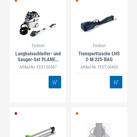
Festool
Festool
Langhalsschleifer- und
Transporttasche LHS
Sauger-Set PLANEX
2-M 225-BAG
LHS 2 225 EQI/CTM
Artikel-Nr. FEST.00687
Artikel-Nr. FEST.00485
36-Set