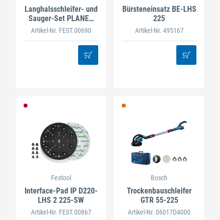
Langhalsschleifer- und
Bürsteneinsatz BE-LHS
Sauger-Set PLANEX
225
LHS 2-M 225 EQ/CTL
Artikel-Nr. FEST.00690
Artikel-Nr. 495167
36-Set
Festool
Bosch
Interface-Pad IP D220-
Trockenbauschleifer
LHS 2 225-SW
GTR 55-225
Artikel-Nr. FEST.00867
Artikel-Nr. 06017D4000