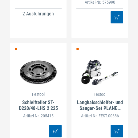
Artikel-Nr. 575990
2 Ausführungen
Festool
Festool
Schleifteller ST-
Langhalsschleifer- und
D220/48-LHS 2 225
Sauger-Set PLANEX
LHS 2 225 EQI/CTL 36-
Artikel-Nr. 205415
Artikel-Nr. FEST.00686
Set