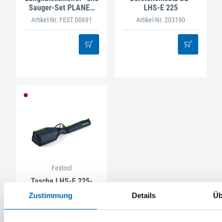
Sauger-Set PLANEX
LHS-E 225
LHS 2-M 225 EQ/CTM
Artikel-Nr. FEST.00691
Artikel-Nr. 203190
36-Set
Festool
Tasche LHS-E 225-
BAG
Zustimmung
Details
Üb
Artikel-Nr. 202477