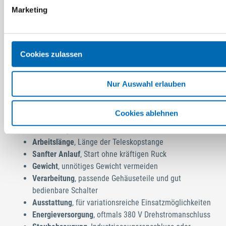
stabil gebaut. Sie verfügen über eine mehrfach gelagerte,
Marketing
massive Antriebswelle. Bedienelemente sind auch mit dicken
Handschuhen einwandfrei zu erreichen und zu betätigen. Bei
Erweiterung des Geräte-Portfolios können Neuanschaffungen
im Bereich Langhalsschleifer außerdem nach folgenden
Cookies zulassen
Kriterien bewertet werden.
Elektronik
, hier vor allem automatische
Nur Auswahl erlauben
Leistungsanpassung,
Motorleistung
, nicht unter 700 Watt
Cookies ablehnen
Leerlaufdrehzahl (Umdrehungen)
, je mehr
Umdrehungen, desto besser
Arbeitslänge
, Länge der Teleskopstange
Sanfter Anlauf
, Start ohne kräftigen Ruck
Gewicht
, unnötiges Gewicht vermeiden
Verarbeitung
, passende Gehäuseteile und gut
bedienbare Schalter
Ausstattung
, für variationsreiche Einsatzmöglichkeiten
Energieversorgung
, oftmals 380 V Drehstromanschluss