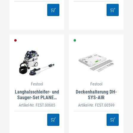
Festool
Festool
Langhalsschleifer- und
Deckenhalterung DH-
Sauger-Set PLANEX
SYS-AIR
LHS-E 225/CTM 36-Set
Artikel-Nr. FEST.00685
Artikel-Nr. FEST.00599