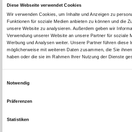
Diese Webseite verwendet Cookies
Wir verwenden Cookies, um Inhalte und Anzeigen zu persona
Funktionen für soziale Medien anbieten zu können und die Zug
unsere Website zu analysieren. Außerdem geben wir Informat
Langhalsschleifer
Verwendung unserer Website an unsere Partner für soziale 
Werbung und Analysen weiter. Unsere Partner führen diese 
Im Trockenbau werden Trockenbauschleifer zum Abschleifen
möglicherweise mit weiteren Daten zusammen, die Sie ihnen 
von Gipskarton-, Tapeten- und Spachtelmassenresten an
haben oder die sie im Rahmen Ihrer Nutzung der Dienste g
Wänden, Decken und Rigips verwendet. Ein Einsatz lohnt sich
besonders dann, wenn große Flächen für einen
professionellen Anstrich vorbereitet und deshalb geglättet
Einwilligungsauswahl
werden sollen. Alternativbezeichnungen für die robusten
Notwendig
Schleifgeräte sind Langhalsschleifer oder Wand- und
Deckenschleifer.
Präferenzen
Merkmale hochwertiger Trockenbauschleifer
Statistiken
Nicht jede Schleifmaschine ist für professionelle Einsätze
vorgesehen. Profi-Geräte sind in der Regel schwerer und