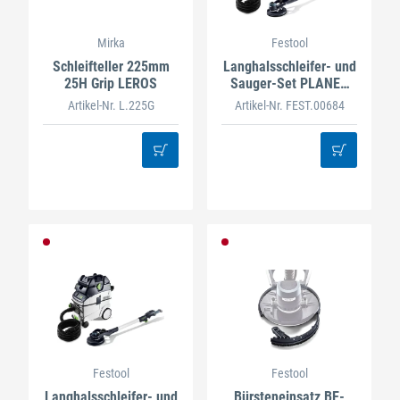
Mirka
Festool
Schleifteller 225mm
Langhalsschleifer- und
25H Grip LEROS
Sauger-Set PLANEX
LHS-E 225/CTL 36-Set
Artikel-Nr. L.225G
Artikel-Nr. FEST.00684
Festool
Festool
Langhalsschleifer- und
Bürsteneinsatz BE-