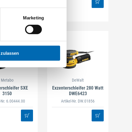
Marketing
 zulassen
Metabo
DeWalt
erschleifer SXE
Exzenterschleifer 280 Watt
3150
DWE6423
l-Nr. 6.00444.00
Artikel-Nr. DW.01856