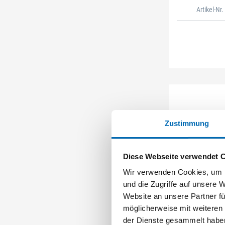
Artikel-Nr
Zustimmung
Diese Webseite verwendet 
Fest
Wir verwenden Cookies, um I
Getriebe-Exzen
und die Zugriffe auf unsere 
Rotex RO 9
Website an unsere Partner fü
möglicherweise mit weiteren
der Dienste gesammelt habe
2 Ausfüh