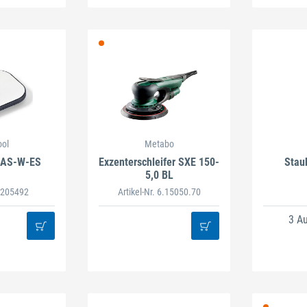
ool
Metabo
LAS-W-ES
Exzenterschleifer SXE 150-
Stau
5,0 BL
. 205492
Artikel-Nr. 6.15050.70
3 A