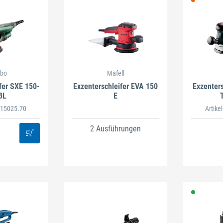
bo
Mafell
fer SXE 150-
Exzenterschleifer EVA 150
Exzenter
BL
E
6.15025.70
Artike
2 Ausführungen