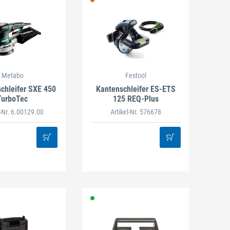
Metabo
Festool
schleifer SXE 450
Kantenschleifer ES-ETS
TurboTec
125 REQ-Plus
l-Nr. 6.00129.00
Artikel-Nr. 576678