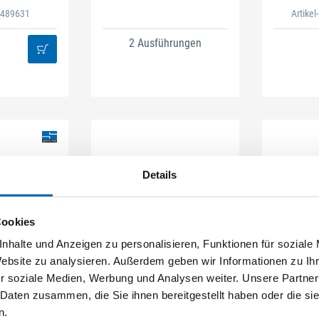
. 489631
Artike
2 Ausführungen
Details
Cookies
ool
Makita
nhalte und Anzeigen zu personalisieren, Funktionen für soziale
terschleifer
Exzenterschleifer BO5031
Exzenter
Website zu analysieren. Außerdem geben wir Informationen zu I
0 DX FEQ
r soziale Medien, Werbung und Analysen weiter. Unsere Partner
 Daten zusammen, die Sie ihnen bereitgestellt haben oder die s
n.
rungen
2 Ausführungen
2 A