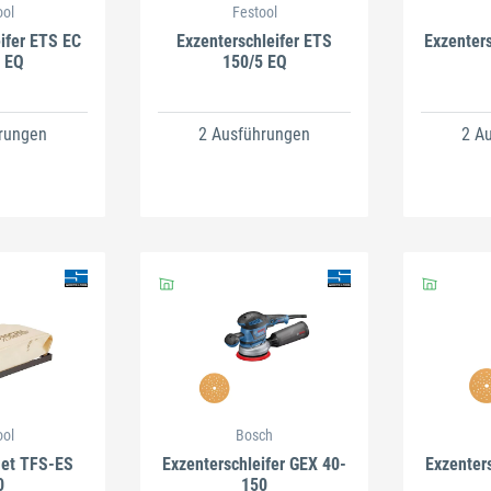
ool
Festool
ifer ETS EC
Exzenterschleifer ETS
Exzenter
 EQ
150/5 EQ
rungen
2 Ausführungen
2 A
ool
Bosch
Set TFS-ES
Exzenterschleifer GEX 40-
Exzenter
0
150