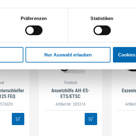
Präferenzen
Statistiken
Nur Auswahl erlauben
Cookies
ool
Festool
terschleifer
Ansetzhilfe AH-ES-
Exzent
125 FEQ
ETS/ETSC
. 576029
Artikel-Nr. 205316
Artike