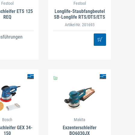
Festool
Festool
schleifer ETS 125
Longlife-Staubfangbeutel
REQ
SB-Longlife RTS/DTS/ETS
Artikel-Nr. 201693
usführungen
Bosch
Makita
schleifer GEX 34-
Exzenterschleifer
150
BO6030JX