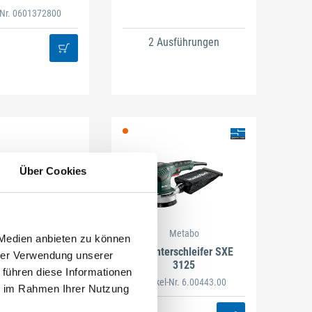
l-Nr. 0601372800
2 Ausführungen
Über Cookies
Makita
Metabo
 Medien anbieten zu können
schleifer BO5041
Exzenterschleifer SXE
hrer Verwendung unserer
3125
 führen diese Informationen
Artikel-Nr. 6.00443.00
ie im Rahmen Ihrer Nutzung
usführungen