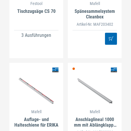
Festool
Mafell
Tischzugsäge CS 70
Spänesammelsystem
Cleanbox
Artikel-Nr. MAF203402
3 Ausführungen
Mafell
Mafell
Auflage- und
Anschlaglineal 1000
Halteschiene für ERIKA
mm mit Ablängklappe
für MFA