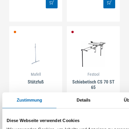
Mafell
Festool
Stützfuß
Schiebetisch CS 70 ST
65
Artikel-Nr. MAF038401
Artikel-Nr. 488059
Zustimmung
Details
Üb
Diese Webseite verwendet Cookies