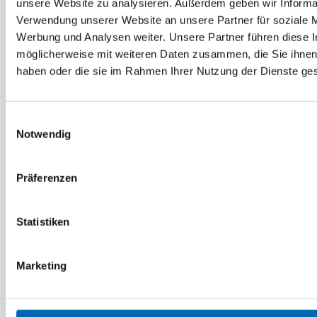
unsere Website zu analysieren. Außerdem geben wir Informat
präzise Schnitte durchführen. Wir bieten leistungsstarke
Verwendung unserer Website an unsere Partner für soziale 
Kreissägen von Markenherstellern an. Einfach jetzt ins
Werbung und Analysen weiter. Unsere Partner führen diese 
Sortiment klicken.
möglicherweise mit weiteren Daten zusammen, die Sie ihnen 
haben oder die sie im Rahmen Ihrer Nutzung der Dienste g
Das Prinzip Tischkreissäge – damit das Maß
passt
Einwilligungsauswahl
Notwendig
Im Vergleich zum Freihandsägen verfügen Tischsägen über
gleich mehrere Vorteile. Da ist zunächst das Sägeblatt, das
starr auf der Spindel montiert, während des Bearbeitens nicht
Präferenzen
„verlaufen“ kann. Der gerade, saubere Schnitt wird durch den
Auflagetisch unterstützt, auf dem das Werkstück erst aufliegt
und im Anschluss über die Säge geführt wird. Je nach Bedarf
Statistiken
und Schnittführung werden die Werkstücke am
Längsanschlag oder Winkelanschlag angeschlagen, was
Marketing
zusätzliche Stabilität bringt und den präzisen Schnitt
unterstützt.