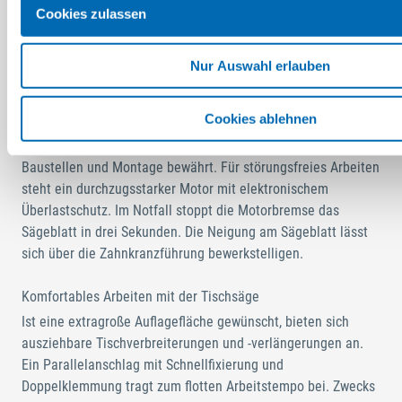
Cookies zulassen
Tischkreissägen – ausgeklügelte
Komponenten für hohe Fertigungsqualität
Nur Auswahl erlauben
Die Basis der Kreissägen muss absolut solide sein, damit alle
dort angebrachten Komponenten über eine hohe Stabilität
Cookies ablehnen
verfügen. So hat sich die verwindungssteife
Rohrrahmenkonstruktion für härteste Ansprüche auf
Baustellen und Montage bewährt. Für störungsfreies Arbeiten
steht ein durchzugsstarker Motor mit elektronischem
Überlastschutz. Im Notfall stoppt die Motorbremse das
Sägeblatt in drei Sekunden. Die Neigung am Sägeblatt lässt
sich über die Zahnkranzführung bewerkstelligen.
Komfortables Arbeiten mit der Tischsäge
Ist eine extragroße Auflagefläche gewünscht, bieten sich
ausziehbare Tischverbreiterungen und -verlängerungen an.
Ein Parallelanschlag mit Schnellfixierung und
Doppelklemmung tragt zum flotten Arbeitstempo bei. Zwecks