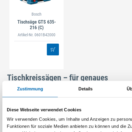
Bosch
Tischsäge GTS 635-
216 (C)
Artikel-Nr. 0601B42000
Tischkreissägen – für genaues
Arbeiten und präzise Schnitte
Zustimmung
Details
Üb
Die Fertigung nach Maß setzt das genaue Ablängen der
jeweiligen Werkstücke voraus. Ob stationär im Betrieb oder
Diese Webseite verwendet Cookies
für unterwegs an der Baustelle, Tischkreissägen gehören für
Wir verwenden Cookies, um Inhalte und Anzeigen zu persona
fast alle Gewerke zur Grundausstattung. Mittels Sägeblatt,
Funktionen für soziale Medien anbieten zu können und die Zug
Auflagetisch und Längs- und Winkelanschlag lassen sich