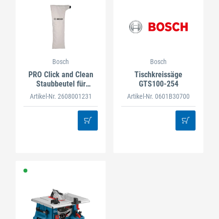
Bosch
Bosch
PRO Click and Clean
Tischkreissäge
Staubbeutel für
GTS100-254
Tischkreissägen
Artikel-Nr. 2608001231
Artikel-Nr. 0601B30700