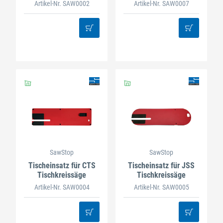
JSS - inkl. Fahrbares
Artikel-Nr. SAW0002
Artikel-Nr. SAW0007
Untergestell
SawStop
SawStop
Tischeinsatz für CTS
Tischeinsatz für JSS
Tischkreissäge
Tischkreissäge
Artikel-Nr. SAW0004
Artikel-Nr. SAW0005