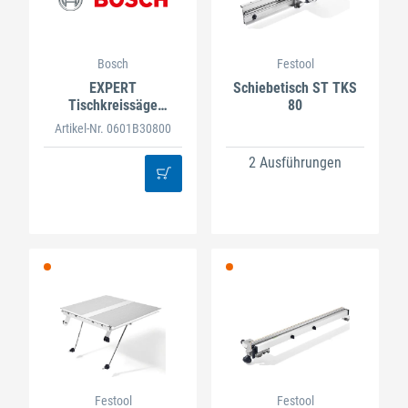
Bosch
Festool
EXPERT
Schiebetisch ST TKS
Tischkreissäge
80
EXTS100-254X
Artikel-Nr. 0601B30800
2 Ausführungen
Festool
Festool