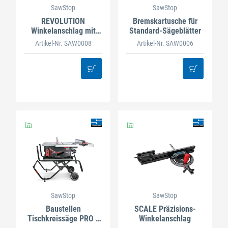
SawStop
SawStop
REVOLUTION
Bremskartusche für
Winkelanschlag mit
Standard-Sägeblätter
Feineinstellung
Artikel-Nr. SAW0008
Artikel-Nr. SAW0006
SawStop
SawStop
Baustellen
SCALE Präzisions-
Tischkreissäge PRO -
Winkelanschlag