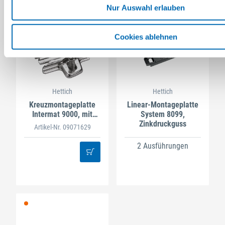
Nur Auswahl erlauben
Cookies ablehnen
Hettich
Hettich
Kreuzmontageplatte
Linear-Montageplatte
Intermat 9000, mit
System 8099,
vormontierten
Zinkdruckguss
Artikel-Nr. 09071629
Euroschrauben, Stahl
2 Ausführungen