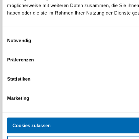
möglicherweise mit weiteren Daten zusammen, die Sie ihnen 
haben oder die sie im Rahmen Ihrer Nutzung der Dienste g
Einwilligungsauswahl
Notwendig
Präferenzen
Statistiken
Blum
Hettich
Modul-MPL Stahl
Linear-Montageplatte
vernickelt
System 8099, Stahl
Marketing
Artikel-Nr. 193L8100
Artikel-Nr. 09091819
Cookies zulassen