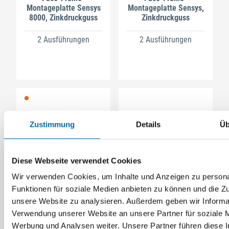
Montageplatte Sensys
Montageplatte Sensys,
8000, Zinkdruckguss
Zinkdruckguss
2 Ausführungen
2 Ausführungen
Zustimmung
Details
Üb
Diese Webseite verwendet Cookies
Hettich
Hettich
Wir verwenden Cookies, um Inhalte und Anzeigen zu persona
Paralleladapter für
Montageplatte zum
Funktionen für soziale Medien anbieten zu können und die Zug
Kreuzmontageplatten
Kleben, Zinkdruckguss
unsere Website zu analysieren. Außerdem geben wir Informat
Artikel-Nr. 09289695
Verwendung unserer Website an unsere Partner für soziale 
Werbung und Analysen weiter. Unsere Partner führen diese 
4 Ausführungen