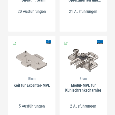
''''Direkt'''', Stahl
Spreizmuffen und
Spezialschrauben,
Stahl
20 Ausführungen
21 Ausführungen
Blum
Blum
Keil für Excenter-MPL
Modul-MPL für
Kühlschrankscharnier
5 Ausführungen
2 Ausführungen