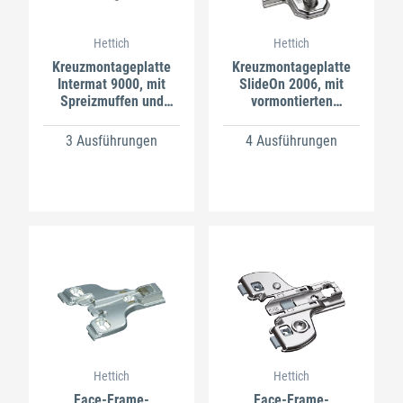
Hettich
Hettich
Kreuzmontageplatte
Kreuzmontageplatte
Intermat 9000, mit
SlideOn 2006, mit
Spreizmuffen und
vormontierten
Spezialschrauben,
Euroschrauben, Stahl
Zinkdru
3 Ausführungen
4 Ausführungen
Hettich
Hettich
Face-Frame-
Face-Frame-