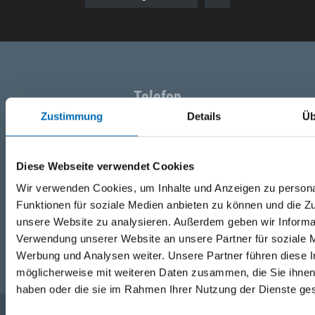
Telefon
+49 871 973 899
(Mo - Fr: 07:00 - 18:00 Uhr)
Zustimmung
Details
Üb
WhatsApp
Diese Webseite verwendet Cookies
+49 (0)151 172 082 54
Wir verwenden Cookies, um Inhalte und Anzeigen zu persona
Funktionen für soziale Medien anbieten zu können und die Zug
E-Mail
unsere Website zu analysieren. Außerdem geben wir Informat
Verwendung unserer Website an unsere Partner für soziale 
post@seefelder.net
Werbung und Analysen weiter. Unsere Partner führen diese 
möglicherweise mit weiteren Daten zusammen, die Sie ihnen 
haben oder die sie im Rahmen Ihrer Nutzung der Dienste g