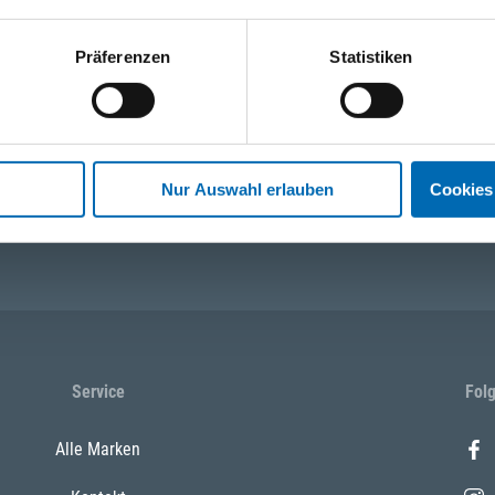
Präferenzen
Statistiken
ktionen und Anwendungen. Bleiben Sie über Ihre Themen informiert!
Nur Auswahl erlauben
Cookies
WhatsApp
+49 (0)151 172 082 54
Service
Fol
Alle Marken