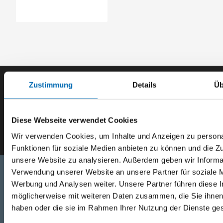
Zustimmung
Details
Üb
Der SEEFELDER Newsletter
Diese Webseite verwendet Cookies
E-Mail eingeben
Wir verwenden Cookies, um Inhalte und Anzeigen zu persona
Funktionen für soziale Medien anbieten zu können und die Zug
unsere Website zu analysieren. Außerdem geben wir Informat
Verwendung unserer Website an unsere Partner für soziale 
Werbung und Analysen weiter. Unsere Partner führen diese 
Telefon
möglicherweise mit weiteren Daten zusammen, die Sie ihnen 
haben oder die sie im Rahmen Ihrer Nutzung der Dienste g
+49 871 973 899
(Mo - Fr: 07:00 - 18:00 Uhr)