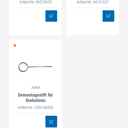
Basic und SPA
Artikel-Nr. 09278078
Artikel-Nr. HO.01327
JuNie
Demontagestift für
Dreholiven
Artikel-Nr. 1294.00008