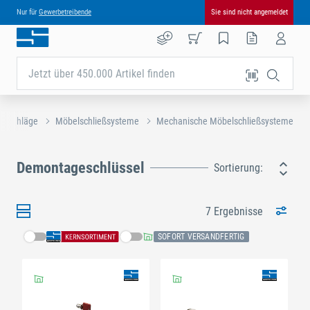
Nur für
Gewerbetreibende
Sie sind nicht angemeldet
Jetzt über 450.000 Artikel finden
beschläge
Möbelschließsysteme
Mechanische Möbelschließsysteme
Demontageschlüssel
Sortierung:
7 Ergebnisse
SOFORT VERSANDFERTIG