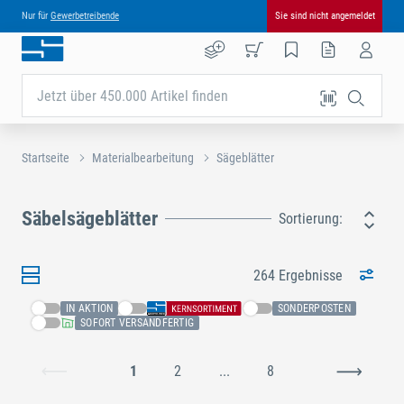
Nur für
Gewerbetreibende
Sie sind nicht angemeldet
Jetzt über 450.000 Artikel finden
Startseite
Materialbearbeitung
Sägeblätter
Säbelsägeblätter
Sortierung:
264 Ergebnisse
IN AKTION
SONDERPOSTEN
SOFORT VERSANDFERTIG
1
2
...
8