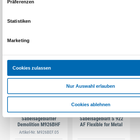
Präferenzen
HM-Säbelsägeblatt 10
Spezialsägeblatt HM
ZpZ Stahl-Metall
Poroton
Longlife HM1189
Statistiken
2 Ausführungen
2 Ausführungen
Marketing
Cookies zulassen
Nur Auswahl erlauben
Cookies ablehnen
STAHLHÄRTER
Bosch
Säbelsägeblätter
Säbelsägeblatt S 922
Demolition M926BHF
AF Flexible for Metal
Artikel-Nr. M926BEF.05