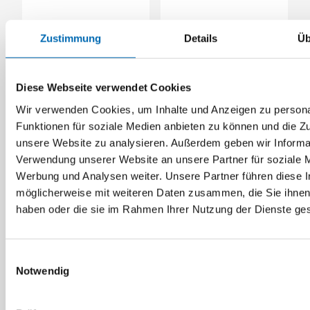
Zustimmung
Details
Üb
STAHLHÄRTER
STAHLHÄRTER
HM-Säbelsägeblatt 10
HM-Säbelsägeblatt
ZpZ Stahl-Metall
progressiv 8->6 ZpZ
Longlife HM1289
Stahl-Metall Longlife
Diese Webseite verwendet Cookies
HM1299X
Wir verwenden Cookies, um Inhalte und Anzeigen zu persona
2 Ausführungen
2 Ausführungen
Funktionen für soziale Medien anbieten zu können und die Zug
unsere Website zu analysieren. Außerdem geben wir Informat
Verwendung unserer Website an unsere Partner für soziale 
Werbung und Analysen weiter. Unsere Partner führen diese 
möglicherweise mit weiteren Daten zusammen, die Sie ihnen 
haben oder die sie im Rahmen Ihrer Nutzung der Dienste g
Einwilligungsauswahl
Notwendig
STAHLHÄRTER
DeWalt