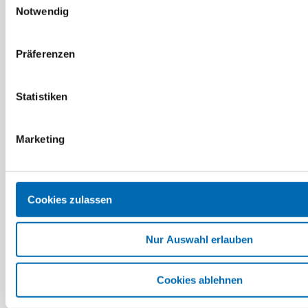
Notwendig
Präferenzen
Statistiken
Mafell
Marketing
Hartmetall-
Wendeplatte für
Verstellnuter
Artikel-Nr. MAF201544
Cookies zulassen
Nur Auswahl erlauben
Cookies ablehnen
1
2