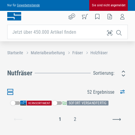
Nur für
Gewerbetreibende
Sie sind nicht angemeldet
Jetzt über 450.000 Artikel finden
Startseite
Materialbearbeitung
Fräser
Holzfräser
Nutfräser
Sortierung:
52 Ergebnisse
SOFORT VERSANDFERTIG
1
2