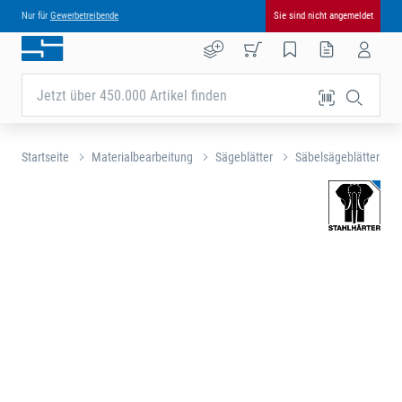
Nur für
Gewerbetreibende
Sie sind nicht angemeldet
Jetzt über 450.000 Artikel finden
Startseite
Materialbearbeitung
Sägeblätter
Säbelsägeblätter