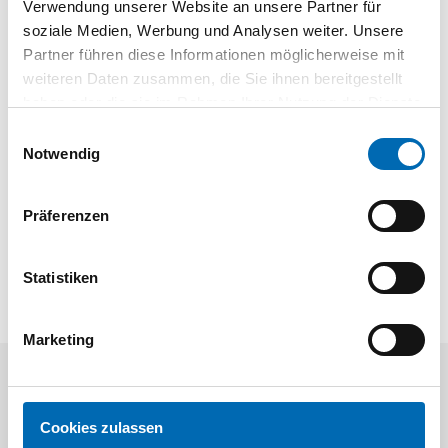
Holzwerkstoffe mit Nägeln/Metall, Spanplatten (< 175 mm),
Verwendung unserer Website an unsere Partner für
Kunststoffprofile (Ø < 175 mm), GFK/Epoxy (< 50 mm)
soziale Medien, Werbung und Analysen weiter. Unsere
Partner führen diese Informationen möglicherweise mit
weiteren Daten zusammen, die Sie ihnen bereitgestellt
Dokumente
haben oder die sie im Rahmen Ihrer Nutzung der Dienste
gesammelt haben.
Einwilligungsauswahl
04 | STAHLHÄRTER Katalog 2026
Notwendig
Präferenzen
Statistiken
Marketing
Kunden kauften auch
Cookies zulassen