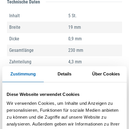
Technische Daten
Inhalt
5 St.
Breite
19 mm
Dicke
0,9 mm
Gesamtlänge
230 mm
Zahnteilung
4,3 mm
Zahnteilung (TPI)
6 Zähne pro Zoll
Zustimmung
Details
Über Cookies
Produktart
Säbelsägeblatt
Diese Webseite verwendet Cookies
Wir verwenden Cookies, um Inhalte und Anzeigen zu
Produktbeschreibung
personalisieren, Funktionen für soziale Medien anbieten
Referenz: entspricht Bosch S 1111 DF. Material: BiMetall,
zu können und die Zugriffe auf unsere Website zu
Zähne gefräst, Zahnung geschränkt. Einsatzbereich:
analysieren. Außerdem geben wir Informationen zu Ihrer