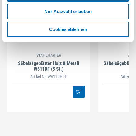
Nur Auswahl erlauben
Cookies ablehnen
STAHLHÄRTER
STA
Säbelsägeblätter Holz & Metall
Säbelsägeblätte
W611DF (5 St.)
Artikel-Nr. W611DF.05
Artikel-