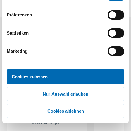
Präferenzen
Aktuelle Angebote
Statistiken
Marketing
Cookies zulassen
Festool
STAH
Nur Auswahl erlauben
SELFCLEAN Filtersack SC FIS-CT
Bit-Box
Cookies ablehnen
Artikel
8 Ausführungen