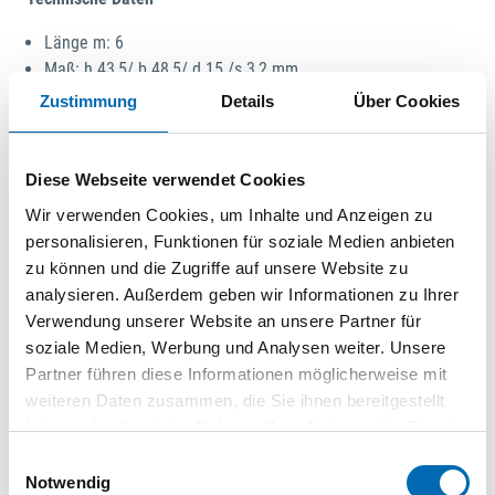
Länge m: 6
Maß: h 43,5/ b 48,5/ d 15 /s 3,2 mm
Tragkraft kg: 400
Zustimmung
Details
Über Cookies
Typ: 24.000
Technische Daten
Diese Webseite verwendet Cookies
Wir verwenden Cookies, um Inhalte und Anzeigen zu
Produktart
Laufschiene
personalisieren, Funktionen für soziale Medien anbieten
zu können und die Zugriffe auf unsere Website zu
analysieren. Außerdem geben wir Informationen zu Ihrer
Produktbeschreibung
Verwendung unserer Website an unsere Partner für
Optimaler Korrosionsschutz durch eine EN konforme
soziale Medien, Werbung und Analysen weiter. Unsere
Verzinkung, laufende Qualitätskontrolle durch
Partner führen diese Informationen möglicherweise mit
Produktüberwachung nach EN 1527. Oberflächen: Stahl
weiteren Daten zusammen, die Sie ihnen bereitgestellt
galvanisch verzinkt Top Clean, CR IV frei Achtung:
haben oder die sie im Rahmen Ihrer Nutzung der Dienste
LIEFERLäNGE NUR IN 3 METER ODER 6 METER
gesammelt haben.
Einwilligungsauswahl
Notwendig