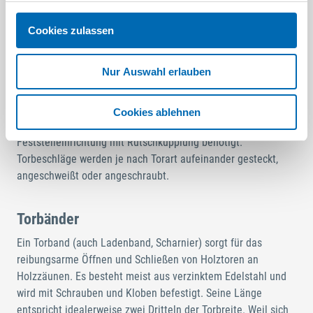
regulieren die Höhe des Pendeltores. Sicherungsstifte sorgen
für eine sichere Arretierung des geöffneten Torflügels.
Cookies zulassen
Schiebetore in Hallen laufen über Rollen auf einer oder zwei
Führungsschienen. Freilaufende Schiebetore findet man bei
Nur Auswahl erlauben
Gartentoren und Toreinfahrten. Für sie gelten spezielle
Anforderungen: Sie müssen eine zusätzliche hebende Falle
haben, die den Torflügel sogar unter extremen Bedingungen
Cookies ablehnen
gut verschließt. Zudem wird eine elektrische
Feststelleinrichtung mit Rutschkupplung benötigt.
Torbeschläge werden je nach Torart aufeinander gesteckt,
angeschweißt oder angeschraubt.
Torbänder
Ein Torband (auch Ladenband, Scharnier) sorgt für das
reibungsarme Öffnen und Schließen von Holztoren an
Holzzäunen. Es besteht meist aus verzinktem Edelstahl und
wird mit Schrauben und Kloben befestigt. Seine Länge
entspricht idealerweise zwei Dritteln der Torbreite. Weil sich