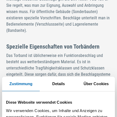
Sie regelt, was man zur Eignung, Auswahl und Anbringung
wissen muss. Für öffentliche Gebäude (Sonderbauten)
existieren spezielle Vorschriften. Beschläge unterteilt man in
Bedienelemente (Verschlussseite) und Lagerelemente
(Bandseite).
Spezielle Eigenschaften von Torbändern
Das Torband ist üblicherweise ein Funktionsbeschlag und
besteht aus wetterbeständigem Material. Es ist in
unterschiedliche Tragfähigkeitsklassen und Schutzklassen
eingeteilt. Diese sorgen dafür, dass sich die Beschlagsysteme
nicht von Einbrechern anbohren und aufhebeln lassen.
Zustimmung
Details
Über Cookies
Beschläge dürfen nur entsprechend den Herstellerangaben
oder der jeweiligen Einbauzeichnung montiert und gewartet
werden. Sie werden heutzutage meist eingebaut und nicht
Diese Webseite verwendet Cookies
wie ein Torband aufgesetzt.
Wir verwenden Cookies, um Inhalte und Anzeigen zu
personalisieren, Funktionen für soziale Medien anbieten