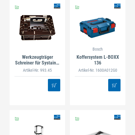
Bosch
Werkzeugträger
Koffersystem L-BOXX
Schreiner für Systainer
136
T-LOC Gr.4
Artikel-Nr. 993.45
Artikel-Nr. 1600A012G0