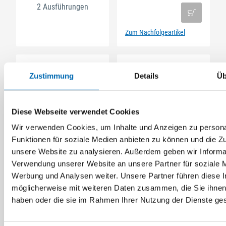
2 Ausführungen
Zum Nachfolgeartikel
Zustimmung
Details
Üb
Diese Webseite verwendet Cookies
Wir verwenden Cookies, um Inhalte und Anzeigen zu persona
Festool
Funktionen für soziale Medien anbieten zu können und die Zug
Systainer T-LOC SYS-
Thermoeinsatz L 374
unsere Website zu analysieren. Außerdem geben wir Informat
STF
für L-BOXX®
Verwendung unserer Website an unsere Partner für soziale 
Werkzeugkoffer
Artikel-Nr. 4260308170
Werbung und Analysen weiter. Unsere Partner führen diese 
möglicherweise mit weiteren Daten zusammen, die Sie ihnen 
2 Ausführungen
haben oder die sie im Rahmen Ihrer Nutzung der Dienste g