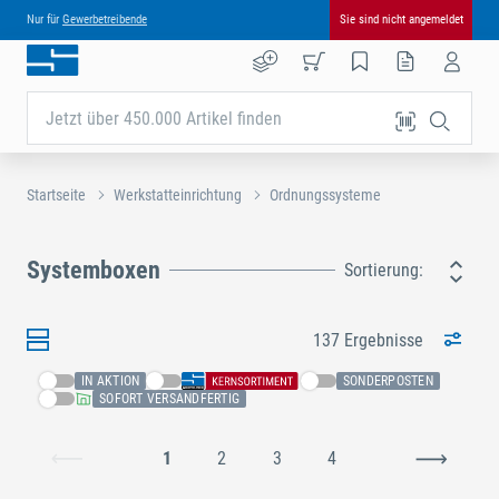
Nur für
Gewerbetreibende
Sie sind nicht angemeldet
Jetzt über 450.000 Artikel finden
Startseite
Werkstatteinrichtung
Ordnungssysteme
Systemboxen
Sortierung:
137 Ergebnisse
IN AKTION
SONDERPOSTEN
SOFORT VERSANDFERTIG
1
2
3
4