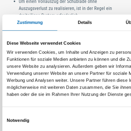
Um einen Vollauszug der Schublade ohne
Auszugsverlust zu realisieren, ist in der Regel ein
dreiteiliges System erforderlich.
Beim Differentialauszug ist der Auszugsverlust nur
Zustimmung
Details
Üb
ganz gering. Es gibt Varianten mit einem sogenannten
Überauszug, bei dem der Auszugsweg sogar größer als
Diese Webseite verwendet Cookies
die Schubladentiefe ist. Diese Art des Auszugs findet
man vor allem bei vielen Küchen- und Büromöbeln,
Wir verwenden Cookies, um Inhalte und Anzeigen zu persona
aber auch bei Serverschränken, da die einzelnen
Funktionen für soziale Medien anbieten zu können und die Zug
Rechner sehr weit herausgezogen werden müssen, um
unsere Website zu analysieren. Außerdem geben wir Informat
hinten die Anschlüsse bedienen zu können.
Verwendung unserer Website an unsere Partner für soziale 
Werbung und Analysen weiter. Unsere Partner führen diese 
möglicherweise mit weiteren Daten zusammen, die Sie ihnen 
Ausführungsarten
haben oder die sie im Rahmen Ihrer Nutzung der Dienste g
Für besondere Anwendungen sind manchmal noch
zusätzliche Querverbindungen erforderlich, das kann zum
Einwilligungsauswahl
Beispiel ein Korpus-Auszug oder ein spezieller TV-Auszug mit
Notwendig
Drehteller sein. Hinsichtlich der Führung des Schubkastens