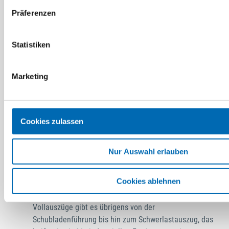
werden meistens diese technischen Lösungen angeboten:
Präferenzen
Kugellager oder Kugelführungen
Kunststoffrollen oder Kunststoffwalzen
Statistiken
Bei Letzteren ist natürlich die Qualität des Kunststoffs
ganz entscheidend.
Marketing
Die gängigsten Varianten der Montage
Aufliegende Montage
Bei der sogenannten Unterflurmontage ist der seitliche
Cookies zulassen
Platzbedarf minimiert.
Bei der seitlichen Montage ist dagegen der Platzbedarf
Nur Auswahl erlauben
in Bezug auf die Höhe minimal.
Auszüge, die in die Schubladenzargen integriert
Cookies ablehnen
wurden, sind in aller Regel als Unterflurmontage
ausgelegt.
Vollauszüge gibt es übrigens von der
Schubladenführung bis hin zum Schwerlastauszug, das