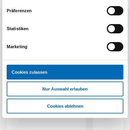
Präferenzen
Aktuelle Angebote
Statistiken
Marketing
Cookies zulassen
Festool
STAH
SELFCLEAN Filtersack SC FIS-CT
Bit-Box
Nur Auswahl erlauben
Artikel
Cookies ablehnen
8 Ausführungen