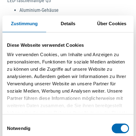
LED-Taschenlampe Q3
Aluminium-Gehäuse
Präzisionslinsen-Technologie
Zustimmung
Details
Über Cookies
Hochleistungs-Chip-LED''s
Spritzwassergeschützt
Unterstützung der Langlebigkeit durch
Diese Webseite verwendet Cookies
goldgeschmiedete Kontakte
Einstellbarer Lichtstrahl von Flut- auf Punktlicht
Wir verwenden Cookies, um Inhalte und Anzeigen zu
Lichtwinkel von 10° bis 70° einstellbar
personalisieren, Funktionen für soziale Medien anbieten
Einschaltung durch Metallknopf mit Touch-Funktion
zu können und die Zugriffe auf unsere Website zu
Arbeitstemperatur von –20 °C bis +50 °C
analysieren. Außerdem geben wir Informationen zu Ihrer
Verwendung unserer Website an unsere Partner für
Lieferung: Mit Gürteltasche und 3 Micro-Batterien AAA/LR03.
soziale Medien, Werbung und Analysen weiter. Unsere
Partner führen diese Informationen möglicherweise mit
weiteren Daten zusammen, die Sie ihnen bereitgestellt
haben oder die sie im Rahmen Ihrer Nutzung der Dienste
gesammelt haben.
Einwilligungsauswahl
Notwendig