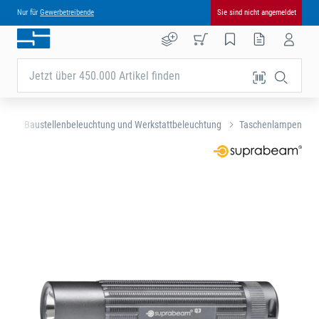
Nur für
Gewerbetreibende
Sie sind nicht angemeldet
Jetzt über 450.000 Artikel finden
ng
Baustellenbeleuchtung und Werkstattbeleuchtung
Taschenlampen