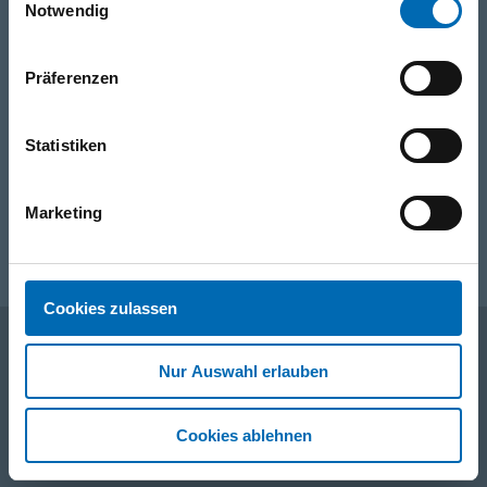
Telefon
Notwendig
+49 871 973 899
(Mo - Fr: 07:00 - 18:00 Uhr)
Präferenzen
WhatsApp
+49 (0)151 172 082 54
Statistiken
E-Mail
Marketing
post@seefelder.net
Cookies zulassen
Nur Auswahl erlauben
Unternehmen
Cookies ablehnen
Service