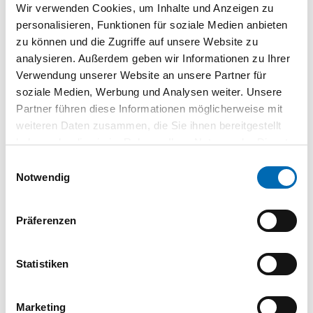
Wir verwenden Cookies, um Inhalte und Anzeigen zu
Die Insetbox 1x4 H95 (52x209 mm) ist passend für
personalisieren, Funktionen für soziale Medien anbieten
Metallkoffer, L-BOXXen Familie, Schubladen der Sortimo
zu können und die Zugriffe auf unsere Website zu
Fahrzeugeinrichtung sowie der WorkMo. Die Höhe (95 mm)
analysieren. Außerdem geben wir Informationen zu Ihrer
der Insetbox ist ideal für die übersichtliche Sortierung von
Verwendung unserer Website an unsere Partner für
langen C-Materialien in großer Menge.
soziale Medien, Werbung und Analysen weiter. Unsere
Die Insetboxenhöhe 95 mm ist optimal für die
Partner führen diese Informationen möglicherweise mit
weiteren Daten zusammen, die Sie ihnen bereitgestellt
haben oder die sie im Rahmen Ihrer Nutzung der Dienste
L-BOXX 136 G4
gesammelt haben.
Einwilligungsauswahl
Notwendig
LS-BOXX 306 G
Präferenzen
Metallkoffer 330
Statistiken
Schubladenhöhe 8.
In Verbindung mit einem Zwischenboden oder einem
Marketing