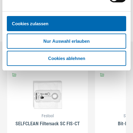
Trennblechset sind noch weitere Kombinationsmöglichkeiten
denkbar.
Cookies zulassen
Nur Auswahl erlauben
Aktuelle Angebote
Cookies ablehnen
Festool
STAH
SELFCLEAN Filtersack SC FIS-CT
Bit-Box