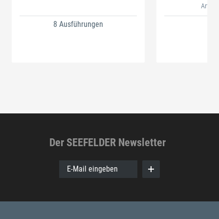
Artikel
8 Ausführungen
Der SEEFELDER Newsletter
E-Mail eingeben