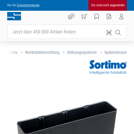
Nur für
Gewerbetreibende
Sie sind nicht angemeldet
Jetzt über 450.000 Artikel finden
Startseite
Werkstatteinrichtung
Ordnungssysteme
Systemboxen