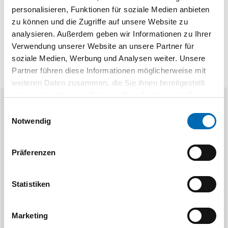
personalisieren, Funktionen für soziale Medien anbieten
zu können und die Zugriffe auf unsere Website zu
analysieren. Außerdem geben wir Informationen zu Ihrer
Verwendung unserer Website an unsere Partner für
soziale Medien, Werbung und Analysen weiter. Unsere
Partner führen diese Informationen möglicherweise mit
weiteren Daten zusammen, die Sie ihnen bereitgestellt
haben oder die sie im Rahmen Ihrer Nutzung der Dienste
gesammelt haben.
Ähnliche Produkte
Einwilligungsauswahl
Notwendig
Präferenzen
Statistiken
Bosch
B
Marketing
X-LOCK Scheibenbürsten Heavy for
X-LOCK Scheibe