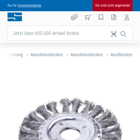
Nur für
Gewerbetreibende
Sie sind nicht angemeldet
Jetzt über 450.000 Artikel finden
albearbeitung
Maschinenbürsten
Maschinenbürsten
Rundbürsten