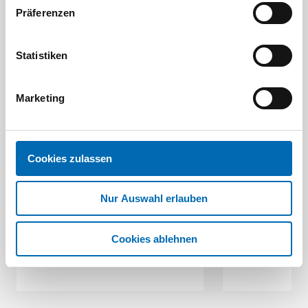
Kunden kauften auch
Präferenzen
Statistiken
Marketing
Cookies zulassen
FORUM
TOPFBÜRSTE GEZOPFT 65 X 0,5 MM
KEGELBÜR
M 14
100MM/M1
Nur Auswahl erlauben
Artikel-Nr. 608151
Artike
Cookies ablehnen