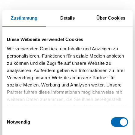
Produktbeschreibung
Zustimmung
Details
Über Cookies
Rundbürste
Gehärteter Stahldraht, gezopft
Diese Webseite verwendet Cookies
Für hohe Umfangsgeschwindigkeiten
Wir verwenden Cookies, um Inhalte und Anzeigen zu
Zum Entgraten, Entlacken, Entrosten, Entschlacken,
personalisieren, Funktionen für soziale Medien anbieten
Entzundern und Reinigen
zu können und die Zugriffe auf unsere Website zu
analysieren. Außerdem geben wir Informationen zu Ihrer
Verwendung unserer Website an unsere Partner für
soziale Medien, Werbung und Analysen weiter. Unsere
Partner führen diese Informationen möglicherweise mit
weiteren Daten zusammen, die Sie ihnen bereitgestellt
haben oder die sie im Rahmen Ihrer Nutzung der Dienste
gesammelt haben.
Einwilligungsauswahl
Notwendig