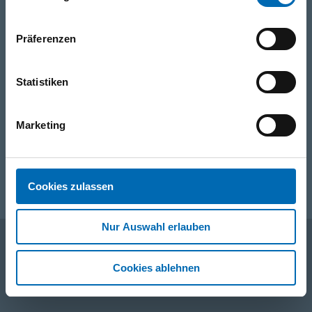
Telefon
Präferenzen
+49 871 973 899
(Mo - Fr: 07:00 - 18:00 Uhr)
Statistiken
WhatsApp
+49 (0)151 172 082 54
Marketing
E-Mail
post@seefelder.net
Cookies zulassen
Nur Auswahl erlauben
Cookies ablehnen
Unternehmen