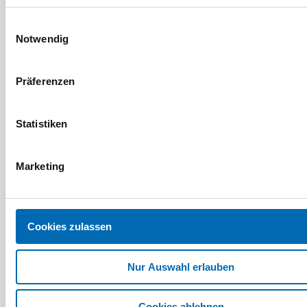
Simplexkarabiner
Barrenringe
Einwilligungsauswahl
Notwendig
2 Ausführungen
3 Ausführungen
Präferenzen
Statistiken
Marketing
Cookies zulassen
Pewag
Pewag
Nur Auswahl erlauben
Winner Schäkel
Beton-Hartstahlnägel
GSCHW
VZ
Artikel-Nr. SE005621
Cookies ablehnen