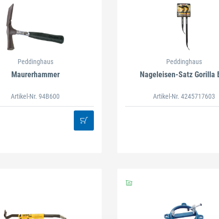
Peddinghaus
Peddinghaus
Maurerhammer
Nageleisen-Satz Gorilla 
Artikel-Nr. 94B600
Artikel-Nr. 4245717603