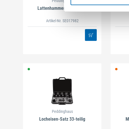
Peddinghaus
Lattenhammer mit Magnet
Artikel-Nr. SE017982
Peddinghaus
Locheisen-Satz 33-teilig
M