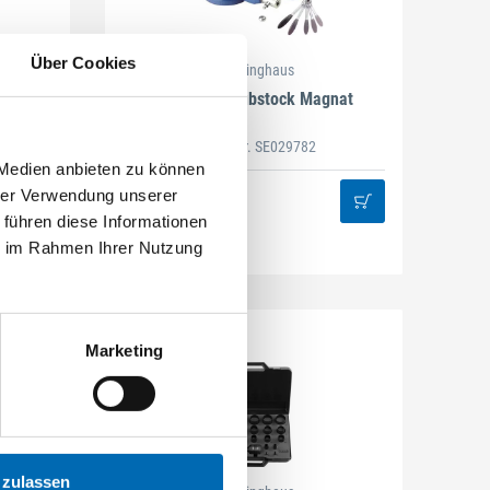
Über Cookies
Peddinghaus
Magnat
Stahl-Schraubstock Magnat
Artikel-Nr. SE029782
 Medien anbieten zu können
hrer Verwendung unserer
 führen diese Informationen
ie im Rahmen Ihrer Nutzung
Marketing
 zulassen