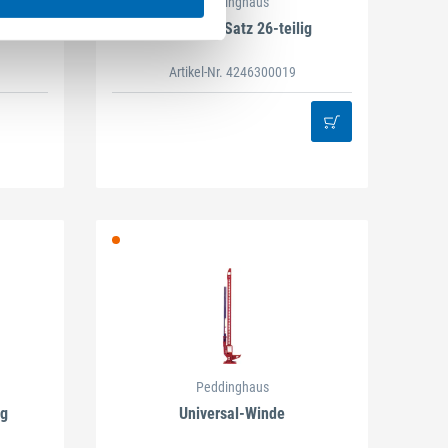
Peddinghaus
urlach
Locheisen-Satz 26-teilig
Artikel-Nr. 4246300019
Peddinghaus
ig
Universal-Winde