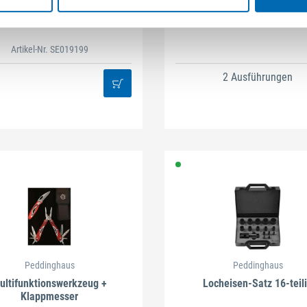
Peddinghaus
Peddinghaus
Switch - Winkel klein
Magnestrip-Schonbacken D
Artikel-Nr. SE019199
2 Ausführungen
Peddinghaus
Peddinghaus
ultifunktionswerkzeug +
Locheisen-Satz 16-teil
Klappmesser