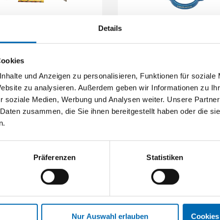
Details
Peddinghaus
Peddinghaus
Nageleisen Gorilla Bar
Drehteller für Magnat und 
Plus
Cookies
Artikel-Nr. 4245717559
Artikel-Nr. SE037479
nhalte und Anzeigen zu personalisieren, Funktionen für soziale
Website zu analysieren. Außerdem geben wir Informationen zu I
r soziale Medien, Werbung und Analysen weiter. Unsere Partner
 Daten zusammen, die Sie ihnen bereitgestellt haben oder die s
n.
Präferenzen
Statistiken
Nur Auswahl erlauben
Cookies