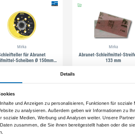
Mirka
Mirka
chleifteller für Abranet
Abranet-Schleifmittel-Streif
ifmittel-Scheiben Ø 150mm,
133 mm
48-Loch
Artikel-Nr. A.150
Details
8 Ausführungen
Cookies
nhalte und Anzeigen zu personalisieren, Funktionen für soziale
Website zu analysieren. Außerdem geben wir Informationen zu I
r soziale Medien, Werbung und Analysen weiter. Unsere Partner
 Daten zusammen, die Sie ihnen bereitgestellt haben oder die s
n.