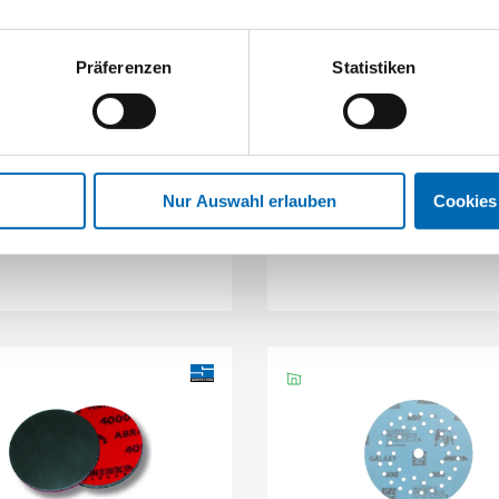
Präferenzen
Statistiken
Mirka
Mirka
Proflex-Schleifrollen
Gold-Schleifmittel-Streifen 8
mm 8-Loch
Nur Auswahl erlauben
Cookies
9 Ausführungen
7 Ausführungen