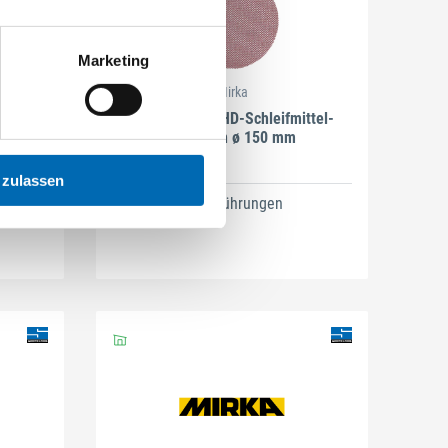
Marketing
Mirka
1 x 133
Abranet-Ace-HD-Schleifmittel-
Scheiben ø 150 mm
 zulassen
4 Ausführungen