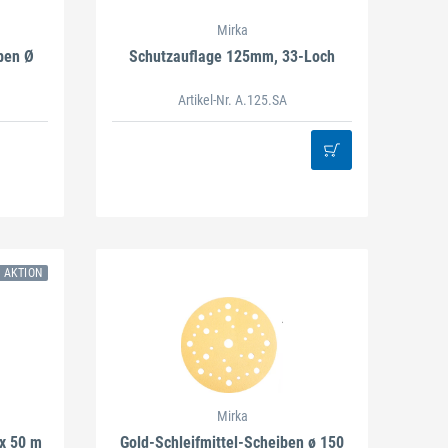
Mirka
ben Ø
Schutzauflage 125mm, 33-Loch
Artikel-Nr. A.125.SA
N AKTION
Mirka
 x 50 m
Gold-Schleifmittel-Scheiben ø 150