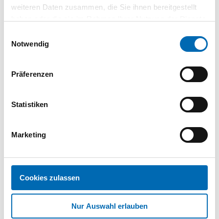
weiteren Daten zusammen, die Sie ihnen bereitgestellt
haben oder die sie im Rahmen Ihrer Nutzung der Dienste
gesammelt haben.
Einwilligungsauswahl
Notwendig
Datenblatt 2
PDF
Präferenzen
Statistiken
Datenblatt 3
PDF
Marketing
Datenblatt 4
Cookies zulassen
PDF
Nur Auswahl erlauben