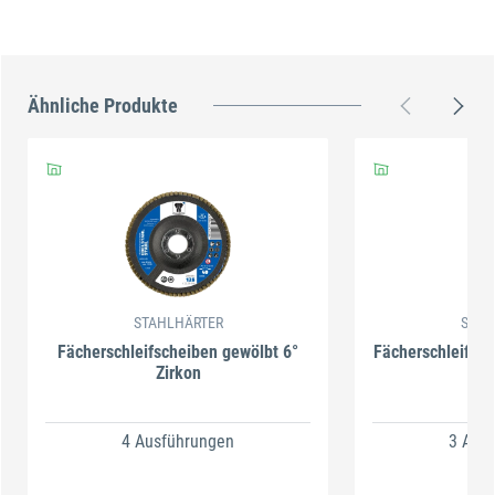
Ähnliche Produkte
STAHLHÄRTER
STAH
Fächerschleifscheiben gewölbt 6°
Fächerschleifsch
Zirkon
4 Ausführungen
3 Aus