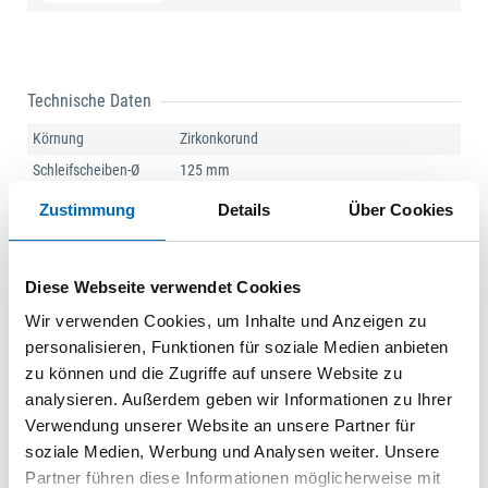
Technische Daten
Körnung
Zirkonkorund
Schleifscheiben-Ø
125 mm
Bohrungs-ø
22,23 mm
Zustimmung
Details
Über Cookies
Ausf.
gewölbt
Drehzahl max.
12200 min-¹
Diese Webseite verwendet Cookies
Einsatzbereich
Edelstahl, Stahl
Wir verwenden Cookies, um Inhalte und Anzeigen zu
Produktart
Fächerschleifscheibe
personalisieren, Funktionen für soziale Medien anbieten
zu können und die Zugriffe auf unsere Website zu
Dokumente
analysieren. Außerdem geben wir Informationen zu Ihrer
Verwendung unserer Website an unsere Partner für
Datenblatt 1
soziale Medien, Werbung und Analysen weiter. Unsere
PDF
Partner führen diese Informationen möglicherweise mit