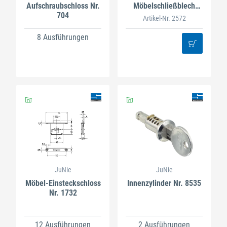
Aufschraubschloss Nr.
Möbelschließblech
704
vernickelt
Artikel-Nr. 2572
8 Ausführungen
JuNie
JuNie
Möbel-Einsteckschloss
Innenzylinder Nr. 8535
Nr. 1732
12 Ausführungen
2 Ausführungen