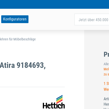
Konfiguratoren
Jetzt über 450.000 
lehren für Möbelbeschläge
P
Atira 9184693,
All
Meld
zu 
1 S
Wer
Art
Her