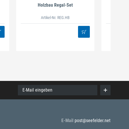
Holzbau Regal-Set
Spiralb
Artikel-Nr. REG.HB
38
E-Mail eingeben
E-Mail
post@seefelder.net