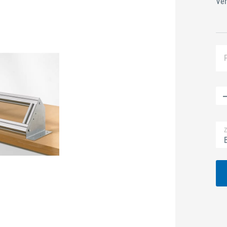
Ver
Z
B