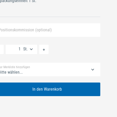
packungseinheit 1 St.
Positionskommission (optional)
Neue Liste anlegen
St.
Standard Merkliste
ur Merkliste hinzufügen
itte wählen...
In den Warenkorb