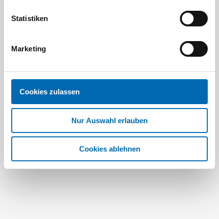
Statistiken
Marketing
Festool
STAH
SELFCLEAN Filtersack SC FIS-CT
Bit-Box
Cookies zulassen
Artikel
Nur Auswahl erlauben
8 Ausführungen
Cookies ablehnen