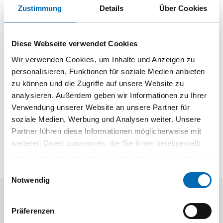
Modellname
ArciFit
Zustimmung
Details
Über Cookies
Produktart
Montagehilfe
Diese Webseite verwendet Cookies
Wir verwenden Cookies, um Inhalte und Anzeigen zu
Produktbeschreibung
personalisieren, Funktionen für soziale Medien anbieten
Zur Montage von ArciTech Schubkästen und Frontauszügen
zu können und die Zugriffe auf unsere Website zu
Manuelles Fügen und Montieren
analysieren. Außerdem geben wir Informationen zu Ihrer
Alle Einstellungen sind werkzeuglos durchführbar
Verwendung unserer Website an unsere Partner für
Metallstab verzinkt mit Holzplatte
soziale Medien, Werbung und Analysen weiter. Unsere
Kapazität bis zu 15 Schubkästen je Stunde
Partner führen diese Informationen möglicherweise mit
weiteren Daten zusammen, die Sie ihnen bereitgestellt
haben oder die sie im Rahmen Ihrer Nutzung der Dienste
gesammelt haben.
Einwilligungsauswahl
Notwendig
Aktuelle Angebote
Präferenzen