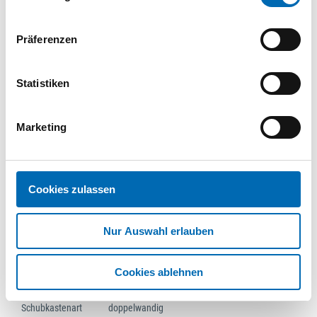
silber pulverbeschichtet
09122912
| 9122912
Präferenzen
1 St.
VPE
Statistiken
Schubkast.-
Designelement,ArciTech,9122916,NL450mm,Stahl
silber pulverbeschichtet
Marketing
09122916
| 9122916
1 St.
VPE
Cookies zulassen
1
2
3
Nur Auswahl erlauben
Technische Daten
Cookies ablehnen
Anschlagseite
links/rechts
Schubkastenart
doppelwandig