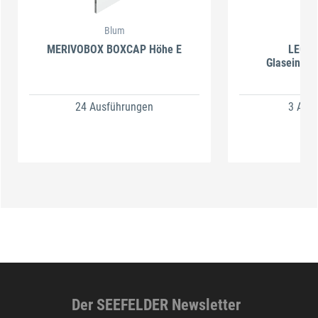
Blum
MERIVOBOX BOXCAP Höhe E
LEGRA
Glaseinsch
24 Ausführungen
3 Aus
Der SEEFELDER Newsletter