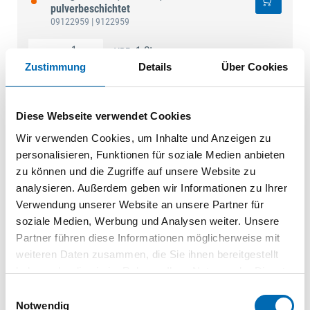
pulverbeschichtet
09122959
| 9122959
1 St.
VPE
Zustimmung
Details
Über Cookies
Schubkasten-
Designelement,ArciTech,9122963,NL550mm,Stahl
pulverbeschichtet
Diese Webseite verwendet Cookies
09122963
| 9122963
Wir verwenden Cookies, um Inhalte und Anzeigen zu
personalisieren, Funktionen für soziale Medien anbieten
1 St.
VPE
zu können und die Zugriffe auf unsere Website zu
analysieren. Außerdem geben wir Informationen zu Ihrer
Schubkasten-
Designelement,ArciTech,9122971,NL650mm,Stahl
Verwendung unserer Website an unsere Partner für
pulverbeschichtet
soziale Medien, Werbung und Analysen weiter. Unsere
09122971
| 9122971
Partner führen diese Informationen möglicherweise mit
weiteren Daten zusammen, die Sie ihnen bereitgestellt
1 St.
VPE
haben oder die sie im Rahmen Ihrer Nutzung der Dienste
gesammelt haben.
Einwilligungsauswahl
Schubkast.-
Notwendig
Designelement,ArciTech,9122912,NL400mm,Stahl