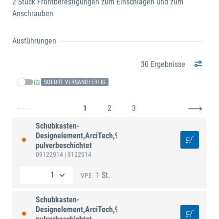
2 Stück Frontbefestigungen zum Einschlagen und zum
Anschrauben
Ausführungen
30 Ergebnisse
SOFORT VERSANDFERTIG
1
2
3
Schubkasten-
Designelement,ArciTech,9122914,NL400mm,Stahl
pulverbeschichtet
09122914
| 9122914
1 St.
VPE
Schubkasten-
Designelement,ArciTech,9122918,NL450mm,Stahl