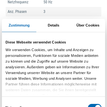
Netzfrequenz
50 Hz
Anz. Phasen
3
Modellname
Blue Max Mini Typ 3
Zustimmung
Details
Über Cookies
Produktart
Bohr- und Einpressautomat
Diese Webseite verwendet Cookies
Produktbeschreibung
Wir verwenden Cookies, um Inhalte und Anzeigen zu
personalisieren, Funktionen für soziale Medien anbieten
Bohr- und Einpressautomat in kompakter Bauweise
zu können und die Zugriffe auf unsere Website zu
Pneumatischer Hub
analysieren. Außerdem geben wir Informationen zu Ihrer
Bohrgetriebe mit 6 Bohrspindeln
Verwendung unserer Website an unsere Partner für
Anschlaglineal mit Arbeitstisch
soziale Medien, Werbung und Analysen weiter. Unsere
Niederhalter
Partner führen diese Informationen möglicherweise mit
Schwenkbügel
weiteren Daten zusammen, die Sie ihnen bereitgestellt
Fußschalter
haben oder die sie im Rahmen Ihrer Nutzung der Dienste
2 Pendelanschläge
gesammelt haben.
Einwilligungsauswahl
Zubehör, Einpressmatrizen, Bohrer bitte separat bestellen