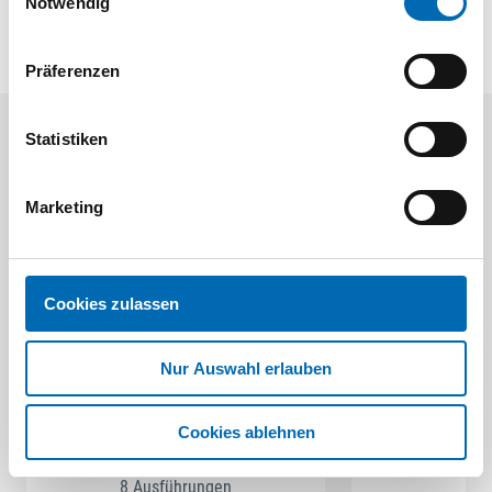
Notwendig
Präferenzen
Statistiken
Aktuelle Angebote
Marketing
Cookies zulassen
Nur Auswahl erlauben
Festool
STAH
SELFCLEAN Filtersack SC FIS-CT
Bit-Box
Cookies ablehnen
Artikel
8 Ausführungen