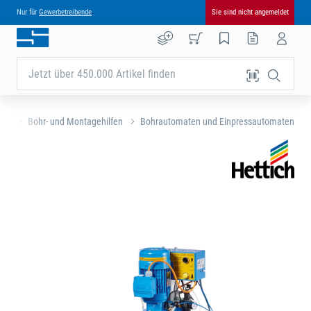
Nur für
Gewerbetreibende
Sie sind nicht angemeldet
Jetzt über 450.000 Artikel finden
äge
Bohr- und Montagehilfen
Bohrautomaten und Einpressautomaten