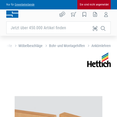
Nur für
Gewerbetreibende
Sie sind nicht angemeldet
Jetzt über 450.000 Artikel finden
tartseite
Möbelbeschläge
Bohr- und Montagehilfen
Ankörnlehren