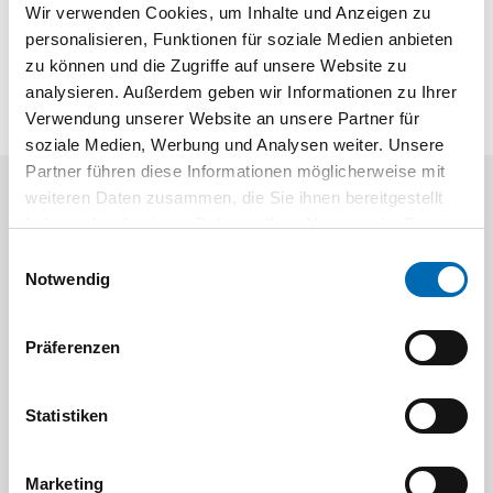
Produktbeschreibung
Wir verwenden Cookies, um Inhalte und Anzeigen zu
personalisieren, Funktionen für soziale Medien anbieten
Zum Ankörnen von EverFix Verbindungsbeschlägen
zu können und die Zugriffe auf unsere Website zu
analysieren. Außerdem geben wir Informationen zu Ihrer
Verwendung unserer Website an unsere Partner für
soziale Medien, Werbung und Analysen weiter. Unsere
Partner führen diese Informationen möglicherweise mit
weiteren Daten zusammen, die Sie ihnen bereitgestellt
Aktuelle Angebote
haben oder die sie im Rahmen Ihrer Nutzung der Dienste
gesammelt haben.
Einwilligungsauswahl
Notwendig
Präferenzen
Statistiken
Festool
STAH
SELFCLEAN Filtersack SC FIS-CT
Bit-Box
Marketing