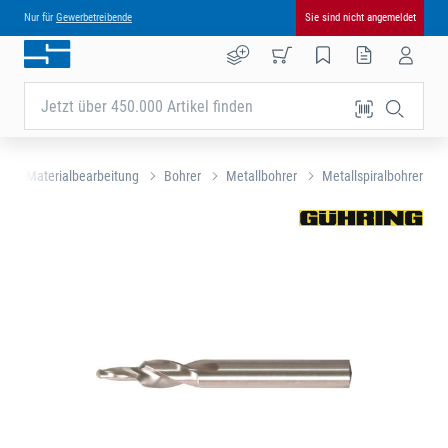
Nur für
Gewerbetreibende
Sie sind nicht angemeldet
Jetzt über 450.000 Artikel finden
e
Materialbearbeitung
Bohrer
Metallbohrer
Metallspiralbohrer