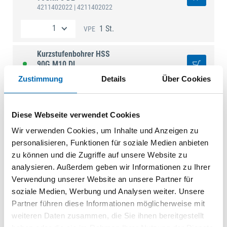
4211402022
| 4211402022
1 St.
VPE
Kurzstufenbohrer HSS
90G.M10 DL
4211402025
| 4211402025
Zustimmung
Details
Über Cookies
1 St.
VPE
Diese Webseite verwendet Cookies
Wir verwenden Cookies, um Inhalte und Anzeigen zu
personalisieren, Funktionen für soziale Medien anbieten
Technische Daten
zu können und die Zugriffe auf unsere Website zu
analysieren. Außerdem geben wir Informationen zu Ihrer
Produktart
Spiralbohrer
Verwendung unserer Website an unsere Partner für
soziale Medien, Werbung und Analysen weiter. Unsere
Partner führen diese Informationen möglicherweise mit
weiteren Daten zusammen, die Sie ihnen bereitgestellt