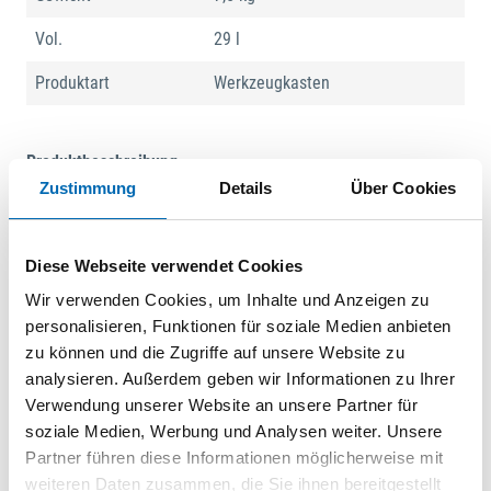
Vol.
29 l
Produktart
Werkzeugkasten
Produktbeschreibung
Zustimmung
Details
Über Cookies
Werkzeugkoffer New Mega Wheels PTS
Kofferschale aus HDPE-Kunststoff
Diese Webseite verwendet Cookies
Mit Rollen und einrastendem Teleskopgriff
2 Werkzeugtafeln mit Einstecktaschen
Wir verwenden Cookies, um Inhalte und Anzeigen zu
1 Dokumentenfach
personalisieren, Funktionen für soziale Medien anbieten
2 Kleinteileboxen
zu können und die Zugriffe auf unsere Website zu
TSA-Doppelschlösser inklusive Schlüssel
analysieren. Außerdem geben wir Informationen zu Ihrer
Bodenschale mit verstellbaren Einteilungen
Verwendung unserer Website an unsere Partner für
Große und leichtgängige Transportrollen
soziale Medien, Werbung und Analysen weiter. Unsere
Partner führen diese Informationen möglicherweise mit
Hinweis: TSA-Schlösser können am Flughafen mit einem
weiteren Daten zusammen, die Sie ihnen bereitgestellt
Generalschlüssel geöffnet werden, dies verhindert ein