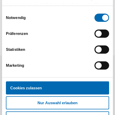
haben oder die sie im Rahmen Ihrer Nutzung der Dienste
gewaltsames Öffnen bei der Zollabfertigung.
gesammelt haben.
Einwilligungsauswahl
Notwendig
Präferenzen
Statistiken
Marketing
Aktuelle Angebote
Cookies zulassen
Nur Auswahl erlauben