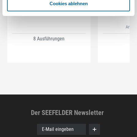
Cookies ablehnen
Festool
STAH
SELFCLEAN Filtersack SC FIS-CT
Bit-Box
Artikel
8 Ausführungen
Der SEEFELDER Newsletter
E-Mail eingeben