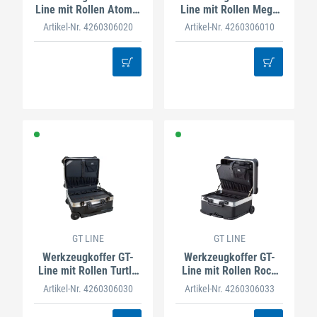
Line mit Rollen Atomik
Line mit Rollen Mega
Wheels
Wheels
Artikel-Nr. 4260306020
Artikel-Nr. 4260306010
GT LINE
GT LINE
Werkzeugkoffer GT-
Werkzeugkoffer GT-
Line mit Rollen Turtle
Line mit Rollen Rock
Wheels
Turtle
Artikel-Nr. 4260306030
Artikel-Nr. 4260306033