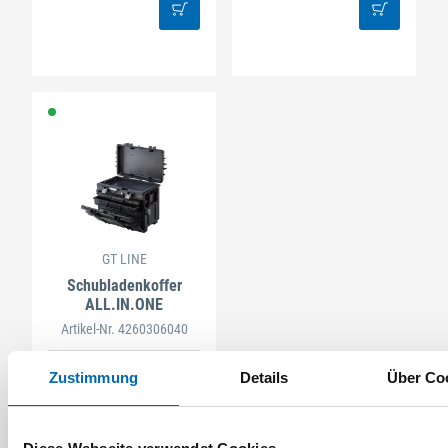
GT LINE
Schubladenkoffer
ALL.IN.ONE
Artikel-Nr. 4260306040
Zustimmung
Details
Über Co