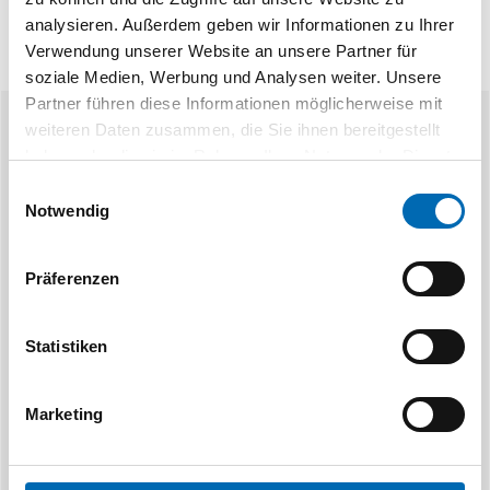
analysieren. Außerdem geben wir Informationen zu Ihrer
Verwendung unserer Website an unsere Partner für
soziale Medien, Werbung und Analysen weiter. Unsere
Partner führen diese Informationen möglicherweise mit
weiteren Daten zusammen, die Sie ihnen bereitgestellt
Ähnliche Produkte
haben oder die sie im Rahmen Ihrer Nutzung der Dienste
gesammelt haben.
Einwilligungsauswahl
Notwendig
Präferenzen
Statistiken
KNIPEX
GR
Messer zu Gehrungsschere
Ersatzklinge fü
10 
Marketing
Artikel-Nr. SE002184
16 Aus