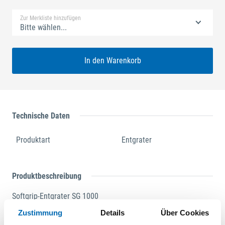
Zur Merkliste hinzufügen
Bitte wählen...
In den Warenkorb
Technische Daten
Produktart
Entgrater
Produktbeschreibung
Softgrip-Entgrater SG 1000
Ergonomisches, sehr handliches und robustes
Zustimmung
Details
Über Cookies
Werkzeug für feine, mittlere und schwere