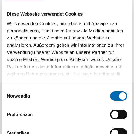
Entgratarbeiten
Softgrip-Handgriff SG 3000
Diese Webseite verwendet Cookies
Zwillingsaufnahme für alle Klingen mit 2,6 mm- und 3,2
Wir verwenden Cookies, um Inhalte und Anzeigen zu
mm-Schaft
personalisieren, Funktionen für soziale Medien anbieten
Inhalt:
zu können und die Zugriffe auf unsere Website zu
Je 1 Stück Plus-Klinge B 10 S
analysieren. Außerdem geben wir Informationen zu Ihrer
Je 1 Stück E 100 S für langen Standweg
Verwendung unserer Website an unsere Partner für
soziale Medien, Werbung und Analysen weiter. Unsere
Partner führen diese Informationen möglicherweise mit
weiteren Daten zusammen, die Sie ihnen bereitgestellt
haben oder die sie im Rahmen Ihrer Nutzung der Dienste
gesammelt haben.
Einwilligungsauswahl
Notwendig
Aktuelle Angebote
Präferenzen
Statistiken