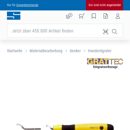
Nur für
Gewerbetreibende
Sie sind nicht angemeldet
Jetzt über 450.000 Artikel finden
Startseite
Materialbearbeitung
Senker
Handentgrater