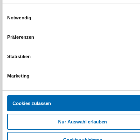
Überschlagdichtung
Drückerstifte
Einwilligungsauswahl
AFK 2613
Notwendig
7 Ausführungen
2 Ausführungen
Präferenzen
Statistiken
Marketing
Cookies zulassen
Goll Helmut
Goll Helmut
Nur Auswahl erlauben
Hebeschiebetürdichtung
Haustürdichtung SF
GOLL A 9007
3529
Cookies ablehnen