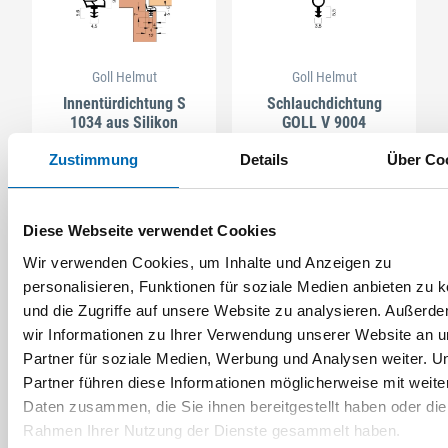
Goll Helmut
Goll Helmut
Innentürdichtung S
Schlauchdichtung
1034 aus Silikon
GOLL V 9004
Zustimmung
Details
Über Co
5 Ausführungen
2 Ausführungen
Diese Webseite verwendet Cookies
Wir verwenden Cookies, um Inhalte und Anzeigen zu
personalisieren, Funktionen für soziale Medien anbieten zu 
und die Zugriffe auf unsere Website zu analysieren. Außerd
wir Informationen zu Ihrer Verwendung unserer Website an 
Partner für soziale Medien, Werbung und Analysen weiter. U
Partner führen diese Informationen möglicherweise mit weite
Daten zusammen, die Sie ihnen bereitgestellt haben oder die
Rahmen Ihrer Nutzung der Dienste gesammelt haben.
Goll Helmut
Goll Helmut