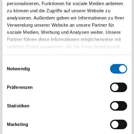
personalisieren, Funktionen für soziale Medien anbieten
SE036039
| 30628TOPM
zu können und die Zugriffe auf unsere Website zu
50 St.
analysieren. Außerdem geben wir Informationen zu Ihrer
VPE
Verwendung unserer Website an unsere Partner für
Dieser Artikel ist bald nicht mehr verfügbar.
soziale Medien, Werbung und Analysen weiter. Unsere
Restbestände sind aktuell lieferbar.
Partner führen diese Informationen möglicherweise mit
weiteren Daten zusammen, die Sie ihnen bereitgestellt
GH-BALKENSCHUH TYP
TOP M 120X160X70X1,5
haben oder die sie im Rahmen Ihrer Nutzung der Dienste
feuerverzinkt aussen mit
gesammelt haben.
Einwilligungsauswahl
Montagedorn
Notwendig
SE036040
| 30511TOPM
50 St.
VPE
Präferenzen
Dieser Artikel ist bald nicht mehr verfügbar.
Restbestände sind aktuell lieferbar.
Statistiken
Marketing
Technische Daten