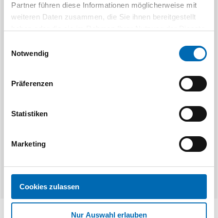
Partner führen diese Informationen möglicherweise mit
weiteren Daten zusammen, die Sie ihnen bereitgestellt
haben oder die sie im Rahmen Ihrer Nutzung der Dienste
gesammelt haben.
Einwilligungsauswahl
Notwendig
GFS
Präferenzen
Zapfensenker-Halter mit
Zapfsenker-Ha
Innenkühlung
Statistiken
2 Ausführungen
3 Aus
Marketing
Cookies zulassen
Nur Auswahl erlauben