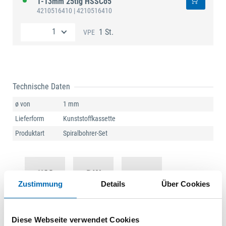
1-13mm 25tlg HSSCo5
4210516410
| 4210516410
1 St.
VPE
Technische Daten
ø von
1 mm
Lieferform
Kunststoffkassette
Produktart
Spiralbohrer-Set
Zustimmung
Details
Über Cookies
Diese Webseite verwendet Cookies