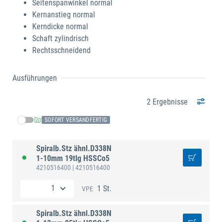
Seitenspanwinkel normal
Kernanstieg normal
Kerndicke normal
Schaft zylindrisch
Rechtsschneidend
Ausführungen
2 Ergebnisse
SOFORT VERSANDFERTIG
Spiralb.Stz ähnl.D338N
1-10mm 19tlg HSSCo5
4210516400
| 4210516400
1 St.
VPE
Spiralb.Stz ähnl.D338N