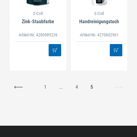
E-Coll
E-Coll
Zink-Staubfarbe
Handreinigungstuch
Artikel-Nr. 4280985226
Artikel-Nr. 4270602961
1
...
4
5