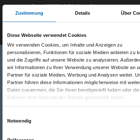
Der SEEFELDER Newsletter
Zustimmung
Details
Über Co
E-Mail eingeben
Diese Webseite verwendet Cookies
Wir verwenden Cookies, um Inhalte und Anzeigen zu
personalisieren, Funktionen für soziale Medien anbieten zu 
und die Zugriffe auf unsere Website zu analysieren. Außerd
wir Informationen zu Ihrer Verwendung unserer Website an 
Telefon
Partner für soziale Medien, Werbung und Analysen weiter. U
+49 871 973 899
(Mo - Fr: 07:00 - 18:00 Uhr)
Partner führen diese Informationen möglicherweise mit weite
Daten zusammen, die Sie ihnen bereitgestellt haben oder die
WhatsApp
Rahmen Ihrer Nutzung der Dienste gesammelt haben.
+49 (0)151 172 082 54
Einwilligungsauswahl
Notwendig
E-Mail
post@seefelder.net