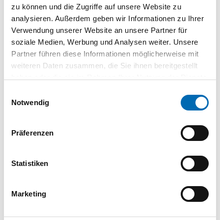
ERSATZPINSEL Gr. 8 FÜR
zu können und die Zugriffe auf unsere Website zu
LEIMSPARBEH.0,9LTR
analysieren. Außerdem geben wir Informationen zu Ihrer
TSP8
Verwendung unserer Website an unsere Partner für
soziale Medien, Werbung und Analysen weiter. Unsere
Partner führen diese Informationen möglicherweise mit
Zum Verleimen von Schichtpressstoffplatten und
weiteren Daten zusammen, die Sie ihnen bereitgestellt
Laminaten auf Spanplatten.
haben oder die sie im Rahmen Ihrer Nutzung der Dienste
gesammelt haben.
Einwilligungsauswahl
Technische Daten
Notwendig
Inhalt
12 kg
Präferenzen
Verarbeitungszeit
8 - 12 min. bei 20 °C min
Produktart
Leim
Statistiken
Marketing
Produktbeschreibung
Kalt- oder Warmverleimung von Furnier-, Massivholz- und