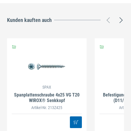
Kunden kauften auch
SPAX
Spanplattenschraube 4x25 VG T20
Befestigung ei
WIROX® Senkkopf
(D11/M8, 
Artikel-Nr. 213Z425
Artikel