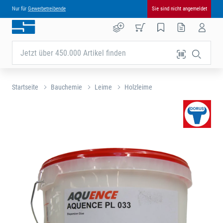
Nur für
Gewerbetreibende
Sie sind nicht angemeldet
Jetzt über 450.000 Artikel finden
Startseite
Bauchemie
Leime
Holzleime